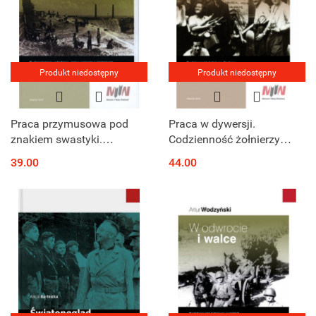
Produkt niedostępny
Produkt niedostępny
Praca przymusowa pod
Praca w dywersji.
znakiem swastyki.
Codzienność żołnierzy
Cudzoziemscy robotnicy,
Kedywu Okręgu
39.00
44.00
jeńcy wojenni i więźniowie
Warszawskiego Armii
w Niemczech i okupowanej
Krajowej
Europie ...