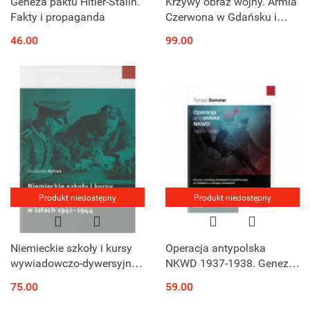
Geneza paktu Hitler-Stalin.
Krzywy obraz wojny. Armia
Fakty i propaganda
Czerwona w Gdańsku i
Prusach w 1945 r.
46.00
99.00
Produkt niedostępny
Produkt niedostępny
Niemieckie szkoły i kursy
Operacja antypolska
wywiadowczo-dywersyjne
NKWD 1937-1938. Geneza
na terenie Białorusi w
i przebieg ludobójstwa
75.00
59.00
latach 1941-1944
popełnionego ma Polakach
w Związku Sowieckim