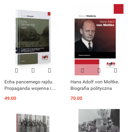
Echa pancernego rajdu.
Hans Adolf von Moltke.
Propaganda wojenna i
Biografia polityczna
kreacja mitów
49.00
70.00
wyzwoleńczych na
podstawie operacji
mławsko-elbląskiej Armii
Czerwonej