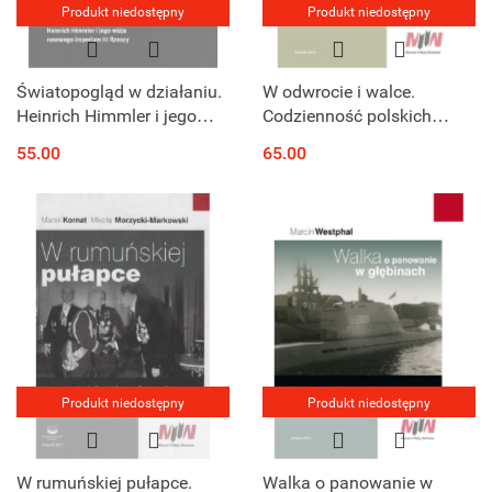
Produkt niedostępny
Produkt niedostępny
Światopogląd w działaniu.
W odwrocie i walce.
Heinrich Himmler i jego
Codzienność polskich
wizja rasowego imperium
żołnierzy podczas
55.00
65.00
III Rzeszy
kampanii 1939 roku
Produkt niedostępny
Produkt niedostępny
W rumuńskiej pułapce.
Walka o panowanie w