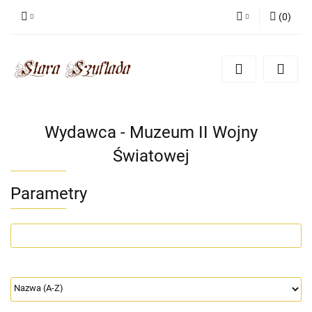
(
0
)
Zaloguj się
Zarejestruj się
Dodaj zgłoszenie
Zgody cookies
Wydawca - Muzeum II Wojny
Światowej
Parametry