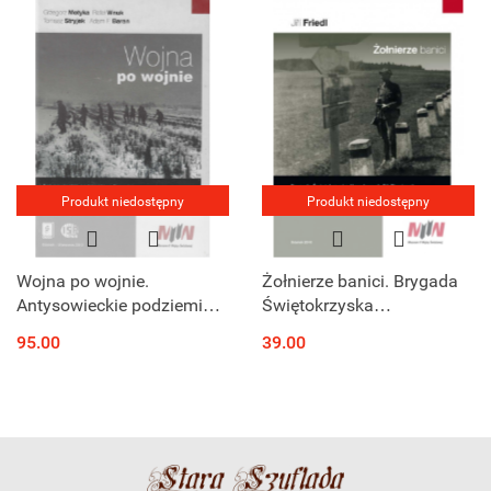
Mieście Gdańsku...
Produkt niedostępny
Produkt niedostępny
Wojna po wojnie.
Żołnierze banici. Brygada
Antysowieckie podziemia
Świętokrzyska
w Europie Środkowo-
Narodowych Sił Zbrojnych
95.00
39.00
Wschodniej w latach
w Czechach w 1945 roku
1944–1953