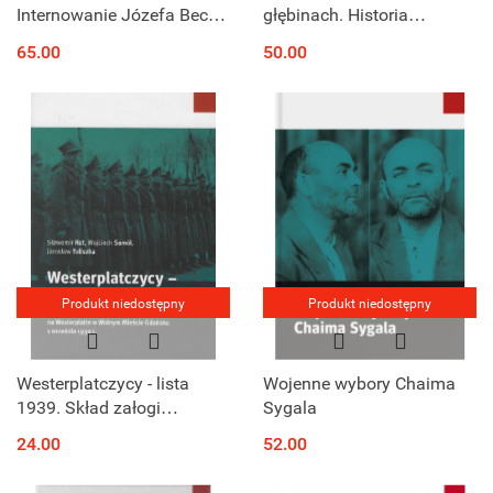
Internowanie Józefa Becka
głębinach. Historia
i Edwarda Śmigłego-Rydza
powstania U-Boota typu
65.00
50.00
w dokumentach
XXI
rumuńskich służb
specjalnych
Produkt niedostępny
Produkt niedostępny
Westerplatczycy - lista
Wojenne wybory Chaima
1939. Skład załogi
Sygala
Wojskowej Składnicy
24.00
52.00
Tranzytowej na
Westerplatte w Wolnym