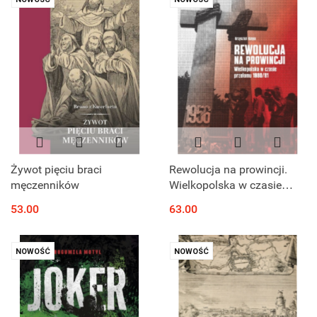
Żywot pięciu braci
Rewolucja na prowincji.
męczenników
Wielkopolska w czasie
przełomu 1980 / 81
53.00
63.00
NOWOŚĆ
NOWOŚĆ