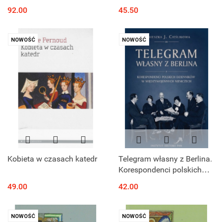
komplet
1759–1763
92.00
45.50
NOWOŚĆ
NOWOŚĆ
Kobieta w czasach katedr
Telegram własny z Berlina.
Korespondenci polskich
dzienników w
49.00
42.00
międzywojennych
Niemczech
NOWOŚĆ
NOWOŚĆ