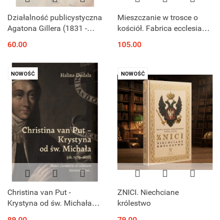
Działalność publicystyczna
Mieszczanie w trosce o
Agatona Gillera (1831 -
kościół. Fabrica ecclesiae
1887) w dobie powstania
w średnich i małych
60.00
105.00
styczniowego
miastach ziemi
krakowskiej do początku
ery nowożytnej ...
NOWOŚĆ
NOWOŚĆ
Christina van Put -
ZNICI. Niechciane
Krystyna od św. Michała
królestwo
(ok.1579 - 1628). Mater,
89.00
79.00