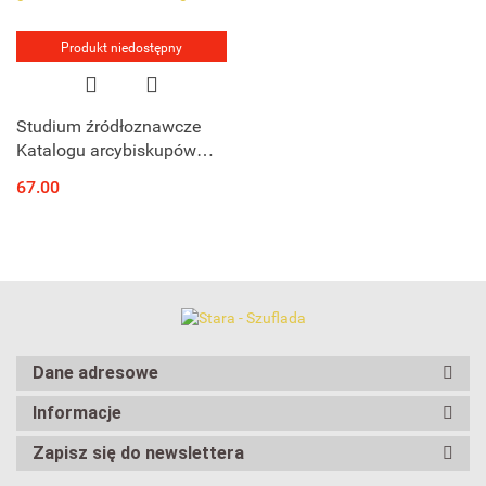
Produkt niedostępny
Studium źródłoznawcze
Katalogu arcybiskupów
gnieźnieńskich Jana
67.00
Długosza
Dane adresowe
Informacje
Zapisz się do newslettera