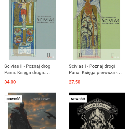
Scivias II - Poznaj drogi
Scivias I - Poznaj drogi
Pana. Księga druga.
Pana. Księga pierwsza -
Zbawiciel i zbawienie - św.
św. Hildegarda z Bingen
34.00
27.50
Hildegarda z Bingen
NOWOŚĆ
NOWOŚĆ