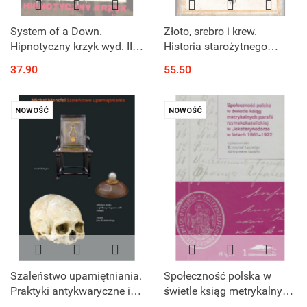
System of a Down.
Złoto, srebro i krew.
Hipnotyczny krzyk wyd. II
Historia starożytnego
uzupełnione (oprawa
Rzymu
37.90
55.50
twarda)
NOWOŚĆ
NOWOŚĆ
Szaleństwo upamiętniania.
Społeczność polska w
Praktyki antykwaryczne i
świetle ksiąg metrykalnych
kultura pamiątki na
parafii rzymskokatolickiej