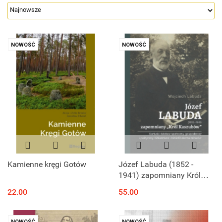
NOWOŚĆ
NOWOŚĆ
Kamienne kręgi Gotów
Józef Labuda (1852 -
1941) zapomniany Król
Kaszubów. Kartuski
22.00
55.00
działacz społeczny,
gospodarczy i polityczny,
bibliotekarz...
NOWOŚĆ
NOWOŚĆ