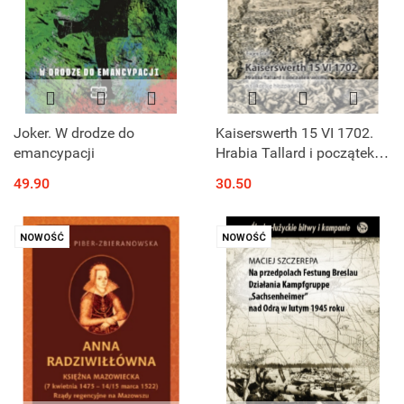
Joker. W drodze do
Kaiserswerth 15 VI 1702.
emancypacji
Hrabia Tallard i początek
wojny o sukcesję
49.90
30.50
hiszpańską
NOWOŚĆ
NOWOŚĆ