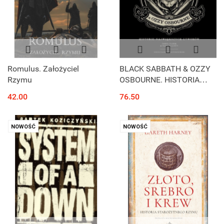
Romulus. Założyciel
BLACK SABBATH & OZZY
Rzymu
OSBOURNE. HISTORIA
NAJWIĘKSZYCH
42.00
76.50
UTWORÓW (oprawa
twarda)
NOWOŚĆ
NOWOŚĆ