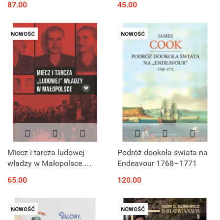
87.00
45.00
ziemiach polskich w epoce
w Jekaterynodarze w
sentymentalizmu
latach 1861 - 1922
NOWOŚĆ
NOWOŚĆ
Miecz i tarcza ludowej
Podróż dookoła świata na
władzy w Małopolsce.
Endeavour 1768–1771
Wojewódzki Urząd
65.00
120.00
Bezpieczeństwa
Publicznego / Wojewódzki
Urząd do spraw ...
NOWOŚĆ
NOWOŚĆ