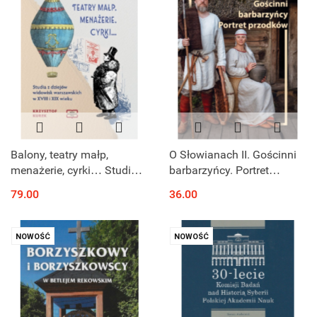
Balony, teatry małp,
O Słowianach II. Gościnni
menażerie, cyrki… Studia z
barbarzyńcy. Portret
dziejów widowisk
przodków
79.00
36.00
warszawskich w XVIII i XIX
wieku
NOWOŚĆ
NOWOŚĆ