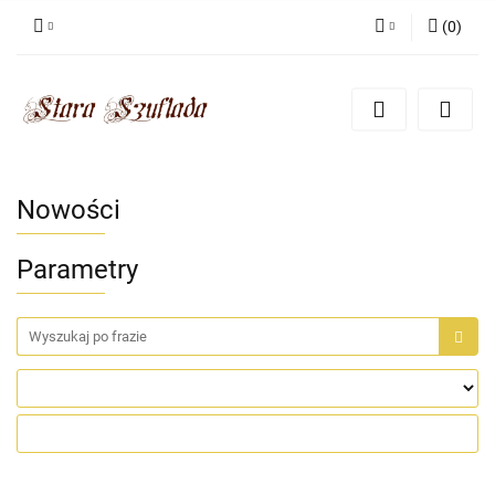
(
0
)
Zaloguj się
Zarejestruj się
Dodaj zgłoszenie
Zgody cookies
Nowości
Parametry