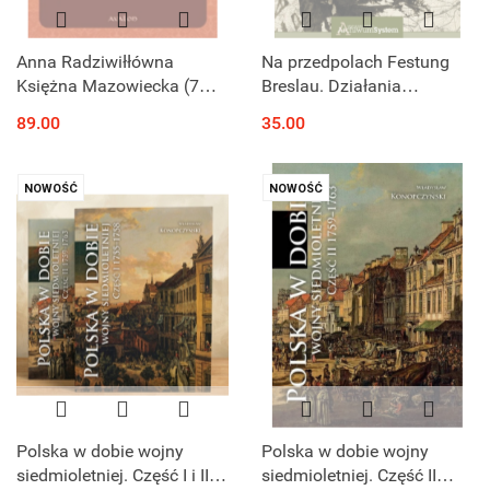
Anna Radziwiłłówna
Na przedpolach Festung
Księżna Mazowiecka (7
Breslau. Działania
kwietnia 1475 - 14/15
Kampfgruppe
89.00
35.00
marca 1522) Rządy
Sachsenheimer nad Odrą w
regencyjne na Mazowszu
lutym 1945 roku
NOWOŚĆ
NOWOŚĆ
Polska w dobie wojny
Polska w dobie wojny
siedmioletniej. Część I i II -
siedmioletniej. Część II