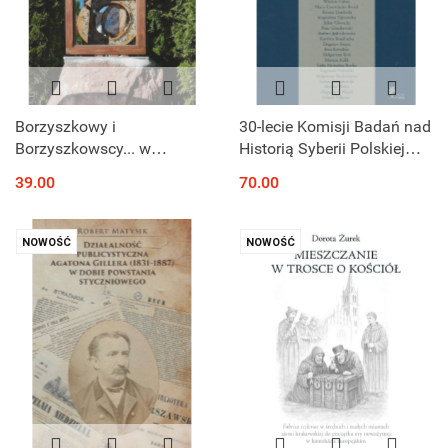
Borzyszkowy i
30-lecie Komisji Badań nad
Borzyszkowscy... w
Historią Syberii Polskiej
Betlejem Rekowskim
Akademii Nauk
39.00
70.00
NOWOŚĆ
NOWOŚĆ