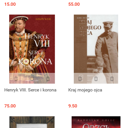
Normanami
15.00
55.00
Henryk VIII. Serce i korona
Kraj mojego ojca
75.00
9.50