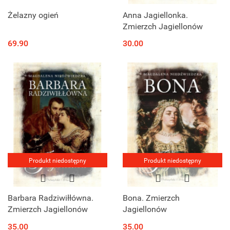
Żelazny ogień
Anna Jagiellonka.
Zmierzch Jagiellonów
69.90
30.00
Produkt niedostępny
Produkt niedostępny
Barbara Radziwiłłówna.
Bona. Zmierzch
Zmierzch Jagiellonów
Jagiellonów
35.00
35.00