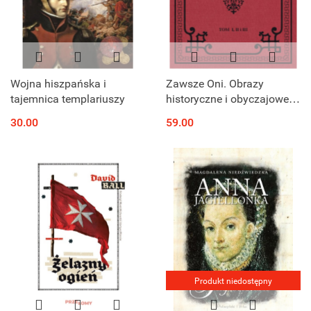
Wojna hiszpańska i
Zawsze Oni. Obrazy
tajemnica templariuszy
historyczne i obyczajowe z
czasów Kościuszki i
30.00
59.00
Legionów. Tom I, II i III
Produkt niedostępny