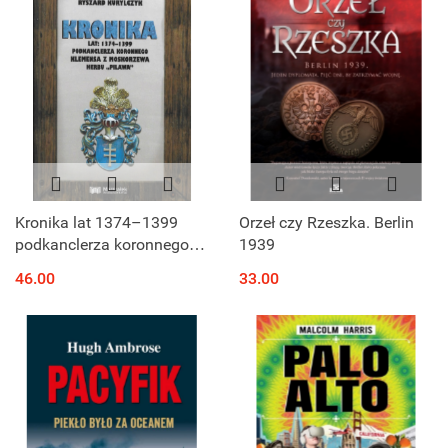
Kronika lat 1374–1399
Orzeł czy Rzeszka. Berlin
podkanclerza koronnego
1939
Klemensa z Moskorzewa
46.00
33.00
herbu Pilawa