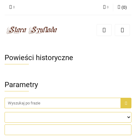
(
0
)
Zaloguj się
Zarejestruj się
Dodaj zgłoszenie
Zgody cookies
Powieści historyczne
Parametry