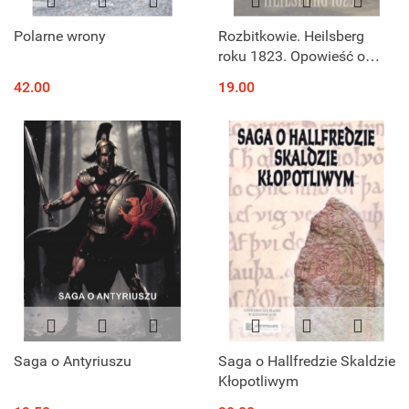
Polarne wrony
Rozbitkowie. Heilsberg
roku 1823. Opowieść o
ludziach szukających drogi
42.00
19.00
do domu
Saga o Antyriuszu
Saga o Hallfredzie Skaldzie
Kłopotliwym