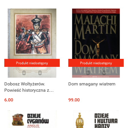
Produkt niedostępny
Produkt niedostępny
Dobosz Woltyżerów.
Dom smagany wiatrem
Powieść historyczna z
epoki napoleońskiej
6.00
99.00