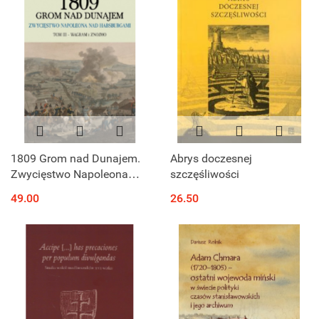
1809 Grom nad Dunajem.
Abrys doczesnej
Zwycięstwo Napoleona
szczęśliwości
nad Habsburgami. Tom III -
49.00
26.50
Wagram i Znojmo