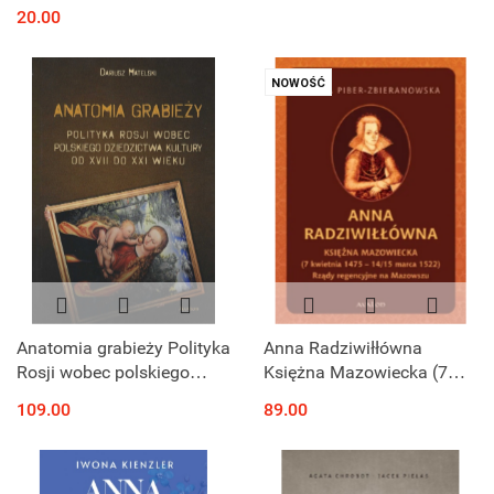
Materiały źródłowe
20.00
NOWOŚĆ
Anatomia grabieży Polityka
Anna Radziwiłłówna
Rosji wobec polskiego
Księżna Mazowiecka (7
dziedzictwa kultury od XVII
kwietnia 1475 - 14/15
109.00
89.00
do XXI wieku
marca 1522) Rządy
regencyjne na Mazowszu