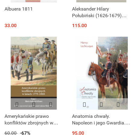
Albuera 1811
Aleksander Hilary
Połubiński (1626-1679)
Marszałek Wielki Litewski.
33.00
115.00
Działalność polityczno-
wojskowa
Amerykańskie prawo
Anatomia chwały.
konfliktów zbrojnych w
Napoleon i jego Gwardia.
latach 1775 - 1865 Tom I
Studium dowodzenia
60.00
-67%
95.00