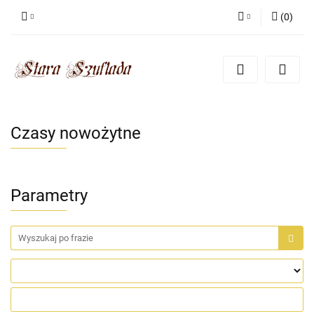
(
0
)
Zaloguj się
Zarejestruj się
Dodaj zgłoszenie
Zgody cookies
Czasy nowożytne
Parametry