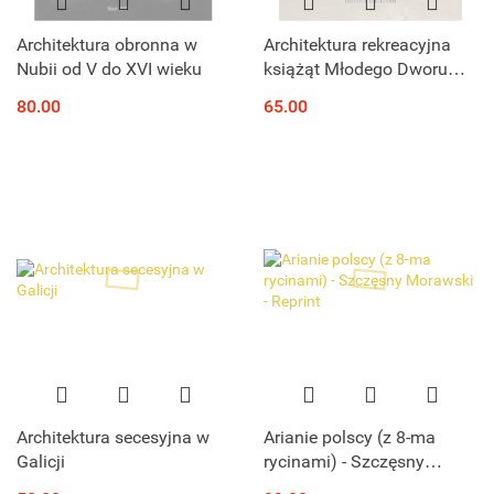
Architektura obronna w
Architektura rekreacyjna
Nubii od V do XVI wieku
książąt Młodego Dworu
Stanisława Augusta w
80.00
65.00
Warszawie i okolicy, 1764-
1784. Funkcje – formy –
treści
Architektura secesyjna w
Arianie polscy (z 8-ma
Galicji
rycinami) - Szczęsny
Morawski - Reprint