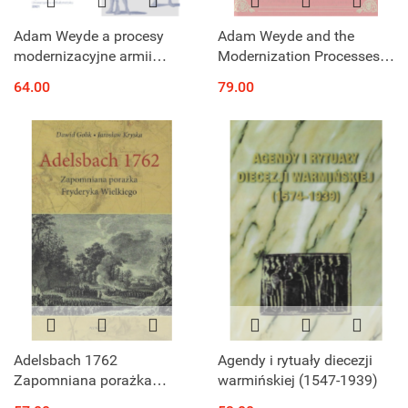
Adam Weyde a procesy
Adam Weyde and the
modernizacyjne armii
Modernization Processes
rosyjskiej na przełomie XVII
in the Russian Army during
64.00
79.00
i XVIII wieku
the Reign of Peter I
Adelsbach 1762
Agendy i rytuały diecezji
Zapomniana porażka
warmińskiej (1547-1939)
Fryderyka Wielkiego