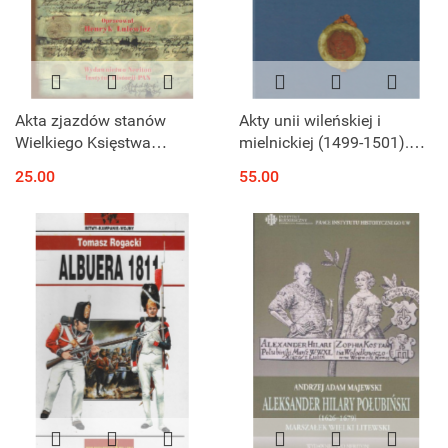
Akta zjazdów stanów
Akty unii wileńskiej i
Wielkiego Księstwa
mielnickiej (1499-1501).
Litewskiego, tom II Okresy
Dokumenty i studia
25.00
55.00
panowań królów
elekcyjnych XVI-XVII wiek