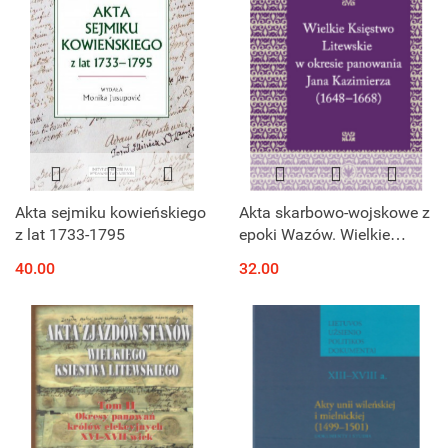
Akta sejmiku kowieńskiego
Akta skarbowo-wojskowe z
z lat 1733-1795
epoki Wazów. Wielkie
Księstwo Litewskie w
40.00
32.00
okresie panowania Jana
Kazimierza (1648-1668)