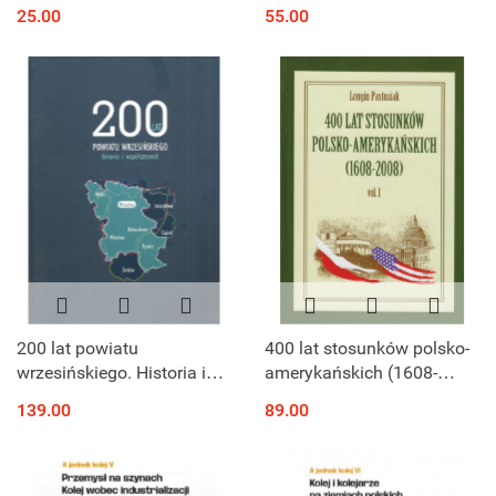
Archiwum Pełne Pamięci
Potencjał. Problematyka.
25.00
55.00
Perspektywy
200 lat powiatu
400 lat stosunków polsko-
wrzesińskiego. Historia i
amerykańskich (1608-
współczesność
2008) tom 1-2
139.00
89.00