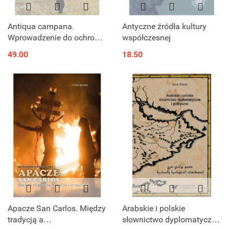
Antiqua campana.
Antyczne źródła kultury
Wprowadzenie do ochrony
współczesnej
i konserwacji dzwonów
49.00
18.50
Apacze San Carlos. Między
Arabskie i polskie
tradycją a
słownictwo dyplomatyczne