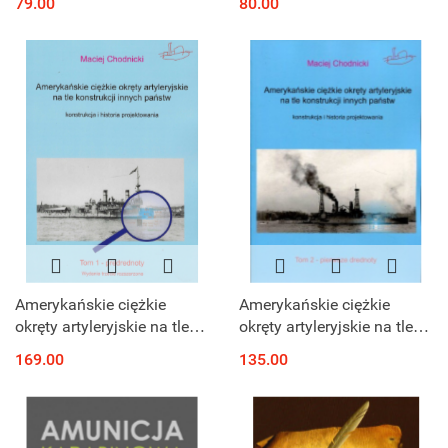
79.00
80.00
kulturowych. Studia
dedykowane Profesor
Halinie Parafianowicz
Amerykańskie ciężkie
Amerykańskie ciężkie
okręty artyleryjskie na tle
okręty artyleryjskie na tle
konstrukcji innych państw.
konstrukcji innych państw.
169.00
135.00
Konstrukcja i historia
Konstrukcja i historia
projektowania T.1
projektowania Tom 2
predrednoty
Pierwsze