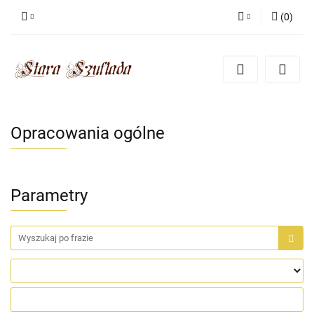
(
0
)
Zaloguj się
Zarejestruj się
Dodaj zgłoszenie
Zgody cookies
Opracowania ogólne
Parametry