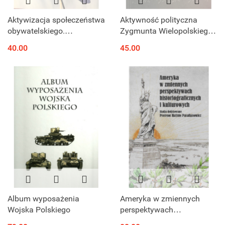
Aktywizacja społeczeństwa
Aktywność polityczna
obywatelskiego.
Zygmunta Wielopolskiego.
Wydarzenia na kijowskim
Z dziejów myśli ugodowej
40.00
45.00
euromajdanie
w Królestwie Polskim w
drugiej połowie XIX wieku
Album wyposażenia
Ameryka w zmiennych
Wojska Polskiego
perspektywach
historiograficznych i