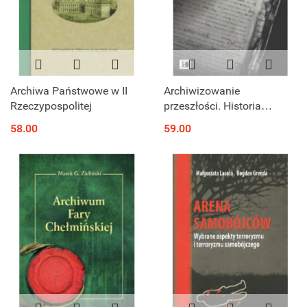
Archiwa Państwowe w II
Archiwizowanie
Rzeczypospolitej
przeszłości. Historia
Częstochowy i jej okolic w
58.00
59.00
maszynopisach Edwarda
Józefa Grygosińskiego