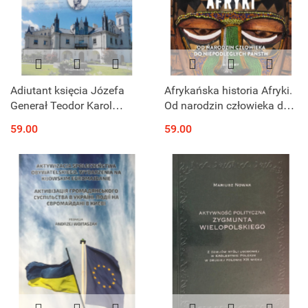
Adiutant księcia Józefa
Afrykańska historia Afryki.
Generał Teodor Karol
Od narodzin człowieka do
Szydłowski i jego
niepodległych państw
59.00
59.00
Patrykozy