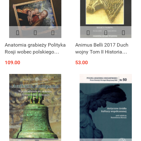
Anatomia grabieży Polityka
Animus Belli 2017 Duch
Rosji wobec polskiego
wojny Tom II Historia
dziedzictwa kultury od XVII
sztuki wojennej. Zwierzęta
109.00
53.00
do XXI wieku
na polu walki