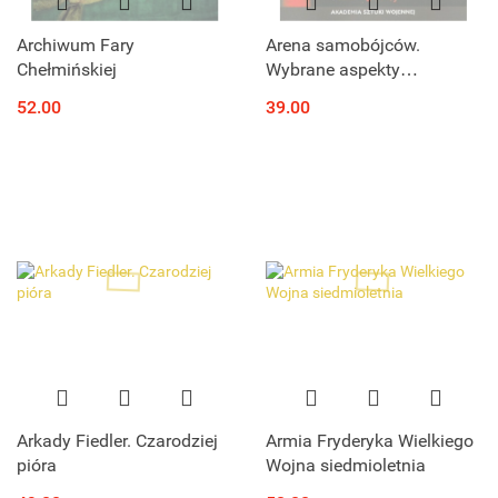
Archiwum Fary
Arena samobójców.
Chełmińskiej
Wybrane aspekty
terroryzmu i terroryzmu
52.00
39.00
samobójczego
Arkady Fiedler. Czarodziej
Armia Fryderyka Wielkiego
pióra
Wojna siedmioletnia