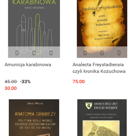
Amunicja karabinowa
Analecta Freystadiensia
czyli kronika Kożuchowa
45.00
-33%
75.00
30.00