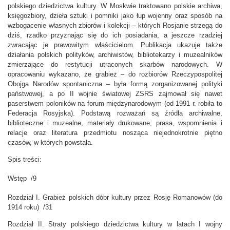
polskiego dziedzictwa kultury. W Moskwie traktowano polskie archiwa,
księgozbiory, dzieła sztuki i pomniki jako łup wojenny oraz sposób na
wzbogacenie własnych zbiorów i kolekcji – których Rosjanie strzegą do
dziś, rzadko przyznając się do ich posiadania, a jeszcze rzadziej
zwracając je prawowitym właścicielom. Publikacja ukazuje także
działania polskich polityków, archiwistów, bibliotekarzy i muzealników
zmierzające do restytucji utraconych skarbów narodowych. W
opracowaniu wykazano, że grabież – do rozbiorów Rzeczypospolitej
Obojga Narodów spontaniczna – była formą zorganizowanej polityki
państwowej, a po II wojnie światowej ZSRS zajmował się nawet
paserstwem poloników na forum międzynarodowym (od 1991 r. robiła to
Federacja Rosyjska). Podstawą rozważań są źródła archiwalne,
biblioteczne i muzealne, materiały drukowane, prasa, wspomnienia i
relacje oraz literatura przedmiotu nosząca niejednokrotnie piętno
czasów, w których powstała.
Spis treści:
Wstęp /9
Rozdział I. Grabież polskich dóbr kultury przez Rosję Romanowów (do
1914 roku) /31
Rozdział II. Straty polskiego dziedzictwa kultury w latach I wojny