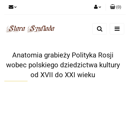
(
0
)
Zaloguj się
Zarejestruj się
Dodaj zgłoszenie
Zgody cookies
Anatomia grabieży Polityka Rosji
wobec polskiego dziedzictwa kultury
od XVII do XXI wieku