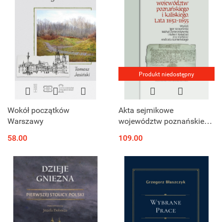
Produkt niedostępny
Wokół początków
Akta sejmikowe
Warszawy
województw poznańskiego
i kaliskiego. Lata 1632 -
58.00
109.00
1655