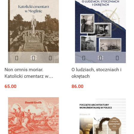
Non omnis moriar.
O ludziach, stoczniach i
Katolicki cmentarz w
okrętach
Mogilnie
65.00
86.00