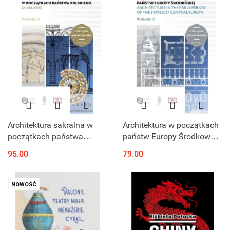
Architektura sakralna w
Architektura w początkach
początkach państwa
państw Europy Środkowej
polskiego (X - XIII wiek)
wydanie III. Architecture in
95.00
79.00
wydanie III
the Early Period of the
States of Central Europe
NOWOŚĆ