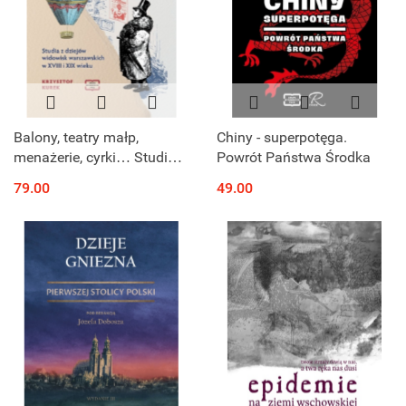
Balony, teatry małp,
Chiny - superpotęga.
menażerie, cyrki… Studia z
Powrót Państwa Środka
dziejów widowisk
79.00
49.00
warszawskich w XVIII i XIX
wieku