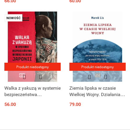
66.00
60.00
przez Talmud do
współczesności
NOWOŚĆ
Produkt niedostępny
Produkt niedostępny
Walka z yakuzą w systemie
Ziemia lipska w czasie
bezpieczeństwa
Wielkiej Wojny. Działania
wewnętrznego Japonii
wojenne pierwszej wojny
56.00
79.00
światowej w latach 1914-
1915 między Iłżańką, Wisłą
...