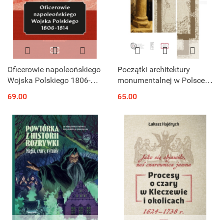
Oficerowie napoleońskiego
Początki architektury
Wojska Polskiego 1806-
monumentalnej w Polsce
1814 Portret zbiorowy
wydanie III
69.00
65.00