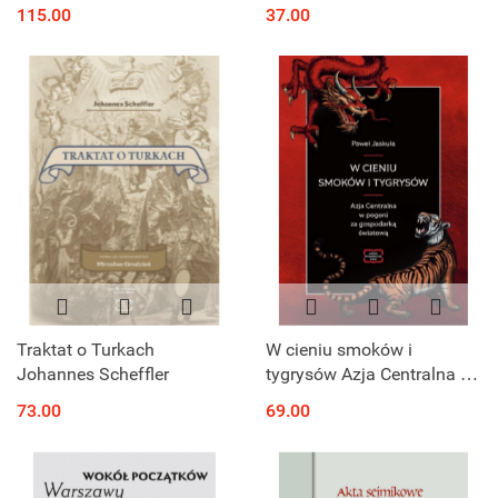
o tradycyjnej kulturze
Życie i twórczość fotografa
115.00
37.00
ostatnich potomków
Wielkiej Emigracji
Scytów, Sarmatów i
Alanów
Traktat o Turkach
W cieniu smoków i
Johannes Scheffler
tygrysów Azja Centralna w
pogoni za gospodarką
73.00
69.00
światową