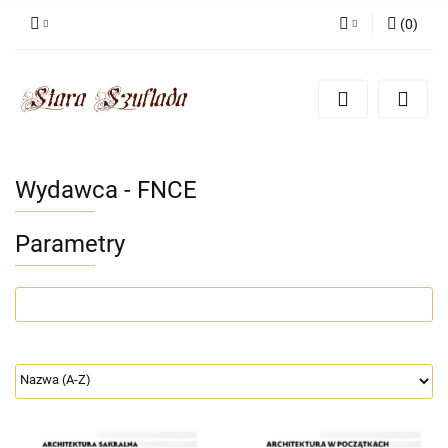
(
0
)
Zaloguj się
Zarejestruj się
Dodaj zgłoszenie
Zgody cookies
Wydawca - FNCE
Parametry