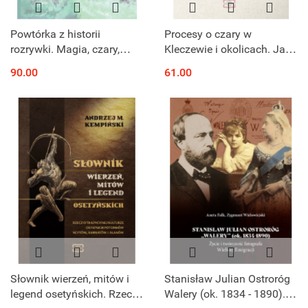
Powtórka z historii
Procesy o czary w
rozrywki. Magia, czary,
Kleczewie i okolicach. Jako
rytuały
się objawiło, żeś
90.00
61.00
czarownica jawna 1624-
1738
Słownik wierzeń, mitów i
Stanisław Julian Ostroróg
legend osetyńskich. Rzecz
Walery (ok. 1834 - 1890).