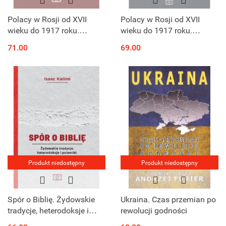
Polacy w Rosji od XVII
Polacy w Rosji od XVII
wieku do 1917 roku.
wieku do 1917 roku.
Słownik bibliograficzny -
Słownik bibliograficzny -
71.00
69.00
wydanie nowe rozszerzone
wydanie nowe rozszerzone
Produkt niedostępny
Produkt niedostępny
Spór o Biblię. Żydowskie
Ukraina. Czas przemian po
tradycje, heterodoksje i
rewolucji godności
polemiki. Od Świątyni