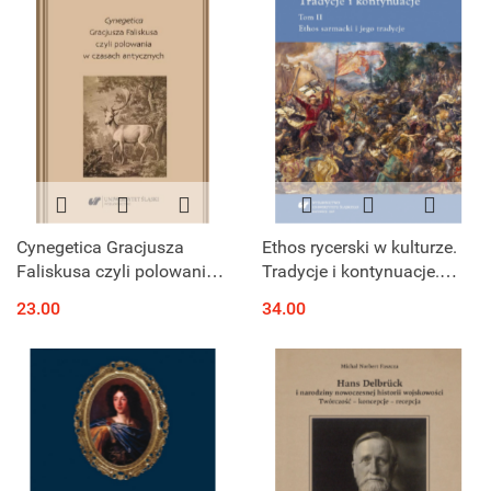
Cynegetica Gracjusza
Ethos rycerski w kulturze.
Faliskusa czyli polowania
Tradycje i kontynuacje.
w czasach antycznych
Tom II. Ethos sarmacki i
23.00
34.00
jego tradycje