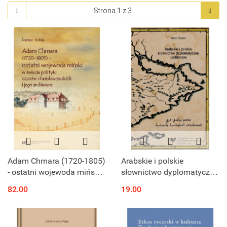
Adam Chmara (1720-1805)
Arabskie i polskie
- ostatni wojewoda miński
słownictwo dyplomatyczne
w świecie polityki czasów
i polityczne
82.00
19.00
stanisławowskich i jego
archiwum