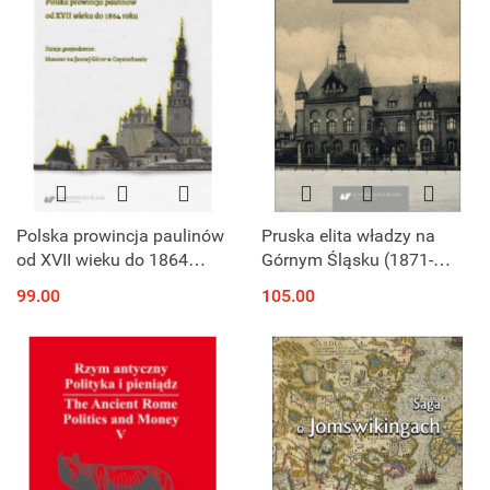
Polska prowincja paulinów
Pruska elita władzy na
od XVII wieku do 1864
Górnym Śląsku (1871-
roku. Dzieje gospodarcze -
1918)
99.00
105.00
klasztor na Jasnej Górze w
Częstochowie