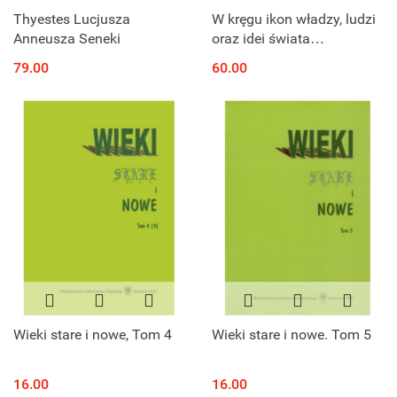
Thyestes Lucjusza
W kręgu ikon władzy, ludzi
Anneusza Seneki
oraz idei świata
starożytnego
79.00
60.00
Wieki stare i nowe, Tom 4
Wieki stare i nowe. Tom 5
16.00
16.00