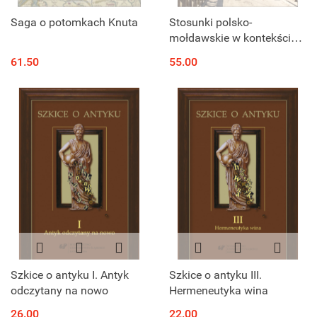
Saga o potomkach Knuta
Stosunki polsko-
mołdawskie w kontekście
relacji z Węgrami i Turcją
61.50
55.00
na przełomie XV i XVI
wieku
Szkice o antyku I. Antyk
Szkice o antyku III.
odczytany na nowo
Hermeneutyka wina
26.00
22.00