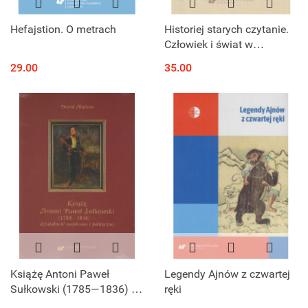
Hefajstion. O metrach
Historiej starych czytanie.
Człowiek i świat w
Chronografii albo
29.00
35.00
Dziejopisie żywieckim
Andrzeja Komonieckiego
Książę Antoni Paweł
Legendy Ajnów z czwartej
Sułkowski (1785—1836) -
ręki
działalność wojskowa i