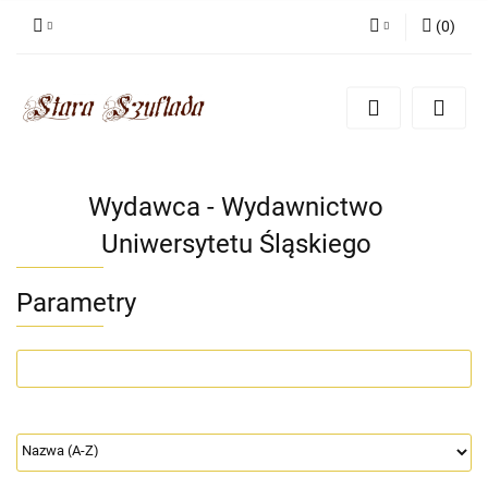
(
0
)
Zaloguj się
Zarejestruj się
Dodaj zgłoszenie
Zgody cookies
Wydawca - Wydawnictwo
Uniwersytetu Śląskiego
Parametry