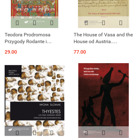
Teodora Prodromosa
The House of Vasa and the
Przygody Rodante i
House od Austria.
Dosyklesa
Correspondence from the
29.00
77.00
Years 1587 to 1668. Part I
1587 - 1632