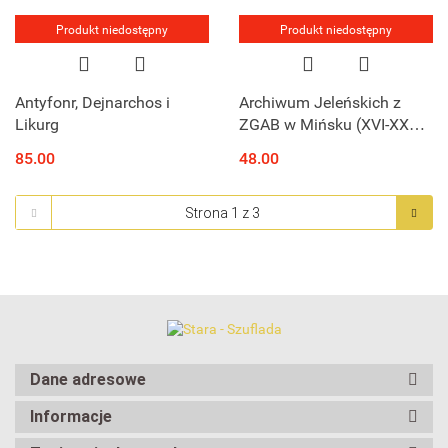
Produkt niedostępny
Produkt niedostępny
Antyfonr, Dejnarchos i
Archiwum Jeleńskich z
Likurg
ZGAB w Mińsku (XVI-XX
wiek) - jego dzieje i
85.00
48.00
inwentarz
Dane adresowe
Informacje