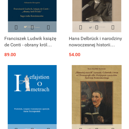
Franciszek Ludwik książę
Hans Delbrück i narodziny
de Conti - obrany król
nowoczesnej historii
Polski. Saga rodu
wojskowości. Twórczość –
89.00
54.00
Kondeuszów
koncepcje – recepcja