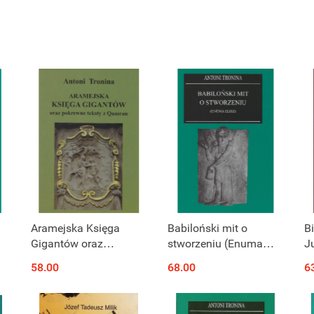
Aramejska Księga
Babiloński mit o
Bi
Gigantów oraz
stworzeniu (Enuma
J
pokrewne teksty z
Elisz)
P
58.00
68.00
6
Qumran