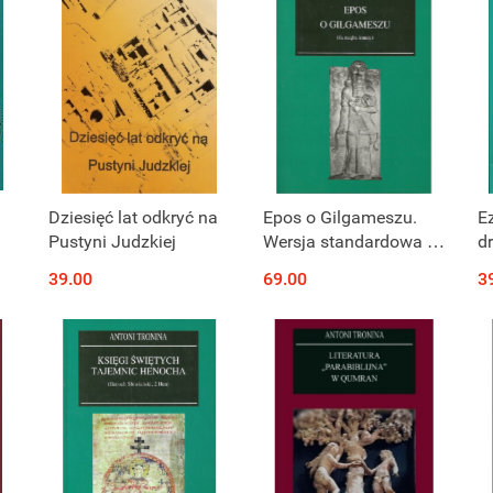
Dziesięć lat odkryć na
Epos o Gilgameszu.
Ez
Pustyni Judzkiej
Wersja standardowa z
d
Niniwy
"
39.00
69.00
3
E