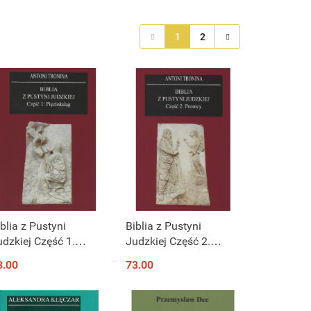
1
2
blia z Pustyni
Biblia z Pustyni
udzkiej Część 1.
Judzkiej Część 2.
ięcioksiąg
Prorocy
3.00
73.00