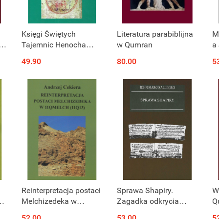
Księgi Świętych
Literatura parabiblijna
M
z
Tajemnic Henocha
w Qumran
a
(Henoch Słowiański, 2
49.90
80.00
5
Hen)
Reinterpretacja postaci
Sprawa Shapiry.
W
Melchizedeka w
Zagadka odkrycia
Q
y
11QMelch (11Q13)
rękopisu nad Morzem
t
52.00
53.00
5