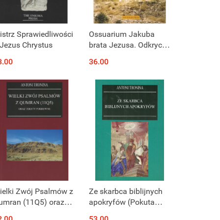
istrz Sprawiedliwości
Ossuarium Jakuba
 Jezus Chrystus
brata Jezusa. Odkrycie,
które podzieliło
3.00
36.00
uczonych
ielki Zwój Psalmów z
Ze skarbca biblijnych
umran (11Q5) oraz
apokryfów (Pokuta
eksty pokrewne
Adama, Psalmy
2.00
53.00