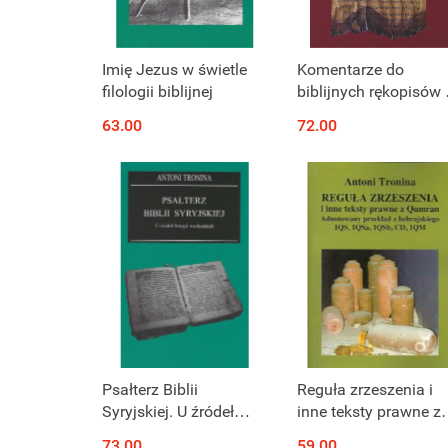
Imię Jezus w świetle
Komentarze do
filologii biblijnej
biblijnych rękopisów 
Pustyni Judzkiej
63.00
72.00
Psałterz Biblii
Reguła zrzeszenia i
Syryjskiej. U źródeł
inne teksty prawne z
liturgii wschodnich
Qumran. Adnotowan
73.00
59.00