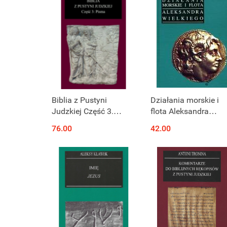
Biblia z Pustyni
Działania morskie i
Judzkiej Część 3.
flota Aleksandra
Pisma
Wielkiego
76.00
42.00