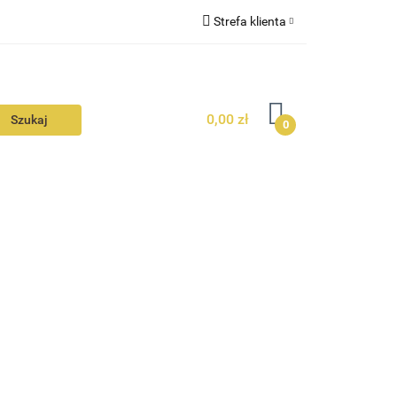
Strefa klienta
N
KONTAKT
Zaloguj się
Zarejestruj się
0,00 zł
Dodaj zgłoszenie
0
Zgody cookies
N
AVALON
KONTAKT