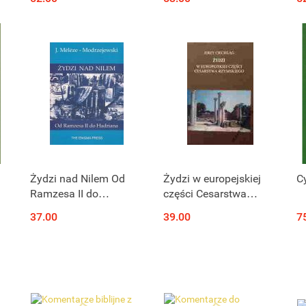
Martwym w XIX wieku:
fałszerstwo czy
QM
najstarsza znana
wersja Biblii?
Żydzi nad Nilem Od
Żydzi w europejskiej
Cy
Ramzesa II do
części Cesarstwa
Hadriana
Rzymskiego
37.00
39.00
7