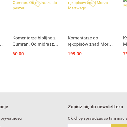
Produkt niedostępny
Produkt niedostępny
Komentarze biblijne z
Komentarze do
K
w.
Qumran. Od midraszu
rękopisów znad Morza
M
z
do peszeru
Martwego
60.00
199.00
7
acje
Zapisz się do newslettera
 prywatności
Ok, chcę sprawdzać co tam macie
a