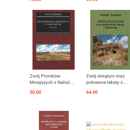
przekład z
hebrajskiego 1QS,
1QSa, 1QSb, CDm 1
Zwój Proroków
Zwój świątyni oraz
Mniejszych z Nahal
pokrewne teksty z
Hever (8HevXIIgr)
Qumran
30.00
64.00