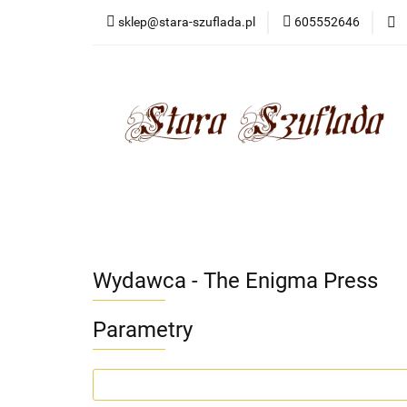
sklep@stara-szuflada.pl
605552646
NOWOŚCI
STA
Wszystkie kategorie
NOWO
Wydawca - The Enigma Press
Parametry