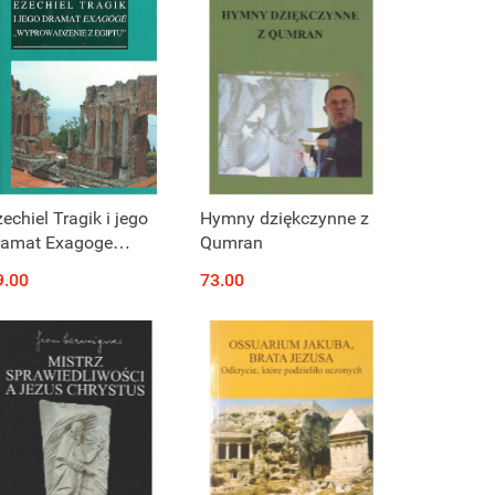
echiel Tragik i jego
Hymny dziękczynne z
ramat Exagoge
Qumran
Wyprowadzenie z
9.00
73.00
giptu"