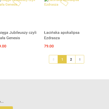
Produkt niedostępny
Produkt niedostępny
sięga Jubileuszy czyli
Łacińska apokalipsa
ała Genesis
Ezdrasza
9.00
79.00
1
2
...