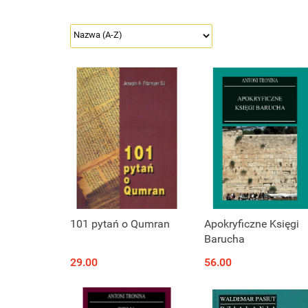
101 pytań o Qumran
Apokryficzne Księgi
Barucha
29.00
56.00