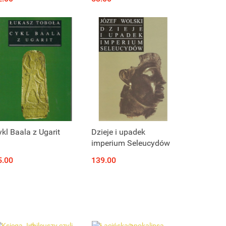
Salomona, Żywoty
Proroków, Drabina
Jakubowa,
Protoewangelia
Jakuba)
Produkt niedostępny
Produkt niedostępny
kl Baala z Ugarit
Dzieje i upadek
imperium Seleucydów
5.00
139.00