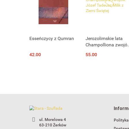
Produkt niedostępny
Produkt niedostępny
Esseńczycy z Qumran
Jerozolimskie lata
Champolliona zwojó
Józef Tadeusz Milik 
42.00
55.00
Ziemi Świętej
Inform
ul. Morelowa 4
Polityka
63-210 Żerków
Dostaw