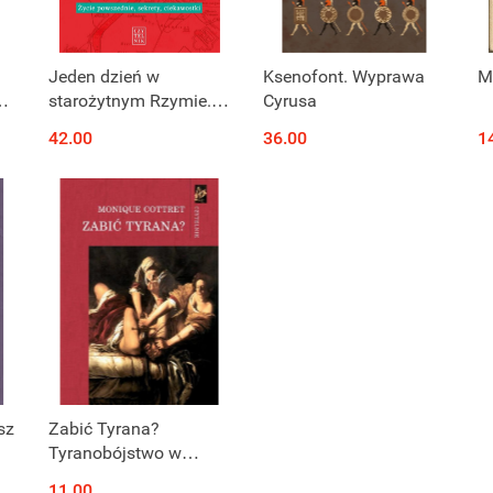
Produkt niedostępny
Produkt niedostępny
Jeden dzień w
Ksenofont. Wyprawa
M
e,
starożytnym Rzymie.
Cyrusa
Życie powszednie,
42.00
36.00
1
sekrety, ciekawostki
Produkt niedostępny
sz
Zabić Tyrana?
Tyranobójstwo w
nowożytnej Europie
11.00