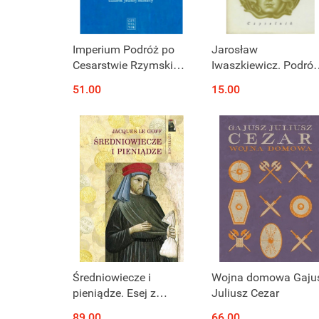
Produkt niedostępny
Produkt niedostępny
Imperium Podróż po
Jarosław
Cesarstwie Rzymskim
Iwaszkiewicz. Podróż
śladem jednej monety
tom I i II - komplet
51.00
15.00
Produkt niedostępny
Produkt niedostępny
Średniowiecze i
Wojna domowa Gaju
pieniądze. Esej z
Juliusz Cezar
antropologii
89.00
66.00