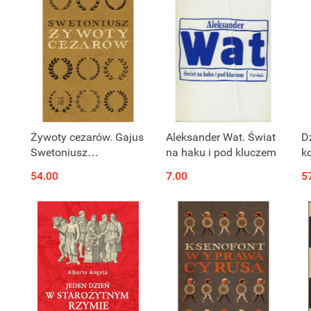
Produkt niedostępny
Żywoty cezarów. Gajus
Aleksander Wat. Świat
D
Swetoniusz
na haku i pod kluczem
k
Trankwillus
W
54.00
7.00
5
ga