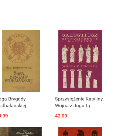
aga Brygady
Sprzysiężenie Katyliny.
odhalańskiej
Wojna z Jugurtą
9.99
42.00