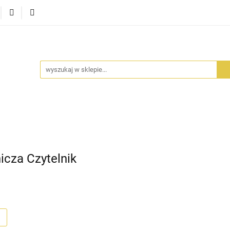
RA SZUFLADA
INFORTEDITION
TETRAGON
AVALO
ŚCI
STARA SZUFLADA
INFORTEDITION
TETRAGO
cza Czytelnik