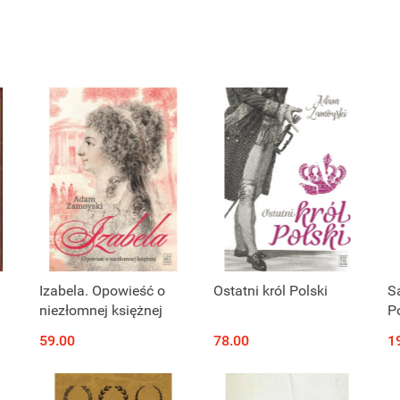
Izabela. Opowieść o
Ostatni król Polski
S
niezłomnej księżnej
P
59.00
78.00
1