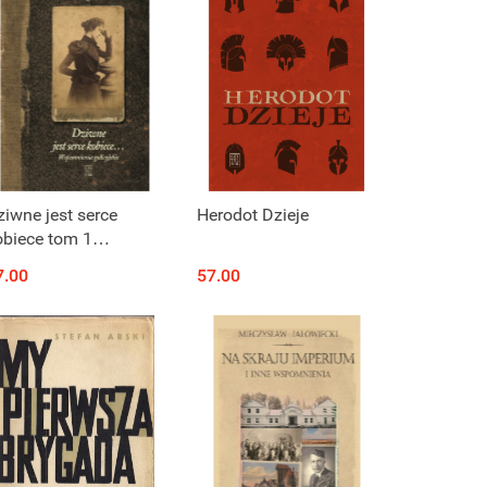
Produkt niedostępny
Produkt niedostępny
ziwne jest serce
Herodot Dzieje
obiece tom 1
spomnienia
7.00
57.00
licyjskie