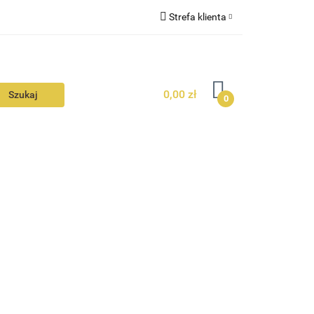
Strefa klienta
N
KONTAKT
Zaloguj się
Zarejestruj się
0,00 zł
Dodaj zgłoszenie
0
Zgody cookies
N
AVALON
KONTAKT