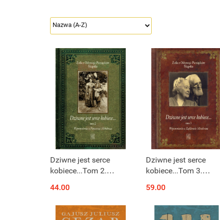
Dziwne jest serce
Dziwne jest serce
kobiece...Tom 2.
kobiece...Tom 3.
Wspomnienia z
Wspomnienia z
44.00
59.00
Pomorza i Hebdowa
Ząbkowic i Krakowa