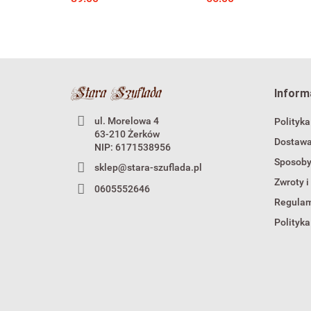
historycznej
Inform
ul. Morelowa 4
Polityka
63-210 Żerków
Dostaw
NIP: 6171538956
Sposoby
sklep@stara-szuflada.pl
Zwroty i
0605552646
Regula
Polityka