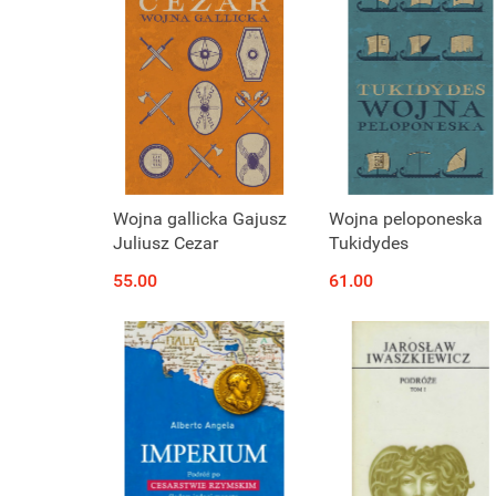
Wojna gallicka Gajusz
Wojna peloponeska
Juliusz Cezar
Tukidydes
55.00
61.00