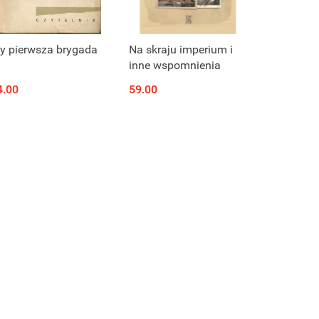
Produkt niedostępny
Produkt niedostępny
y pierwsza brygada
Na skraju imperium i
inne wspomnienia
4.00
59.00