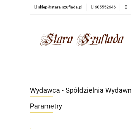
sklep@stara-szuflada.pl
605552646
NOWOŚCI
STA
Wszystkie kategorie
NOWO
Wydawca - Spółdzielnia Wydawni
Parametry