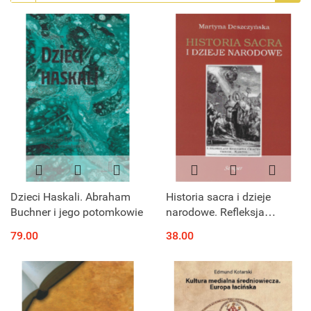
Dzieci Haskali. Abraham
Historia sacra i dzieje
Buchner i jego potomkowie
narodowe. Refleksja
historyczna lat 1795-1830
79.00
38.00
nad rolą religii i kościoła w
przeszłości Polski