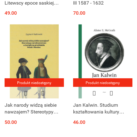
Litewscy epoce saskiej
III 1587 - 1632
(1696-1763). Sytuacja
49.00
70.00
prawna, organizacja i
stosunki
międzywyznaniowe
Produkt niedostępny
Produkt niedostępny
Jak narody widzą siebie
Jan Kalwin. Studium
nawzajem? Stereotypy
kształtowania kultury
narodowościowe w Europie
zachodu
50.00
46.00
na przykładzie Polski i
Niemiec