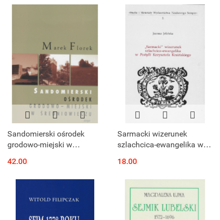
ekonomii na system
podziału pracy
Sandomierski ośrodek
Sarmacki wizerunek
grodowo-miejski w
szlachcica-ewangelika w
średniowieczu. Przemiany
Postylli Krzysztofa
42.00
18.00
przestrzenne i funkcjonalne
Kraińskiego