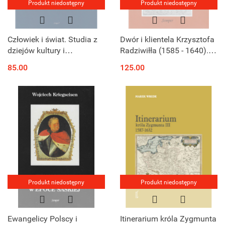
Produkt niedostępny
Produkt niedostępny
Człowiek i świat. Studia z
Dwór i klientela Krzysztofa
dziejów kultury i
Radziwiłła (1585 - 1640).
mentalności XV-XVIII w.
Mechanizmy patronatu
85.00
125.00
Produkt niedostępny
Produkt niedostępny
Ewangelicy Polscy i
Itinerarium króla Zygmunta