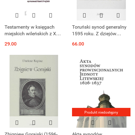
Testamenty w księgach
Toruński synod generalny
miejskich wileńskich z XVI i
1595 roku. Z dziejów
XVII wieku. Katalog
polskiego protestantyzmu
29.00
66.00
w drugiej połowie XVI
wieku
Produkt niedostępny
Zbigniew Gorajski (1596-
Akta synodów