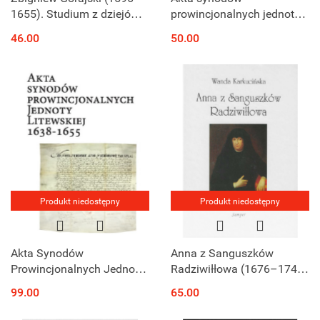
1655). Studium z dziejów
prowincjonalnych jednoty
szlachty protestanckiej w
litewskiej 1626-1637
46.00
50.00
Małopolsce w pierwszej
połowie XVII wieku
Produkt niedostępny
Produkt niedostępny
Akta Synodów
Anna z Sanguszków
Prowincjonalnych Jednoty
Radziwiłłowa (1676–1746)
Litewskiej 1638-1655
Działalność gospodarcza i
99.00
65.00
mecenat