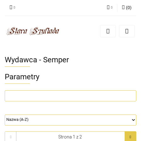
(
0
)
Zaloguj się
Zarejestruj się
Dodaj zgłoszenie
Zgody cookies
Wydawca - Semper
Parametry