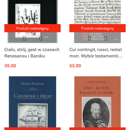
Produkt niedostępny
Produkt niedostępny
Ciało, strój, gest w czasach
Cui contingit, nasci, restat
Renesansu i Baroku
mori. Wybór testamentów
staropolskich z
35.00
53.00
województwa
sandomierskiego