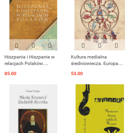
Hiszpania i Hiszpanie w
Kultura medialna
relacjach Polaków.
średniowiecza. Europa
Wrażenia z podróży i
łacińska
85.00
53.00
pobytu od XVI do
początków XIX w.