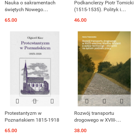
Nauka o sakramentach
Podkanclerzy Piotr Tomicki
świętych Nowego
(1515-1535). Polityk i
Testamentu. Wzięta z
humanista
65.00
46.00
czwartych ksiąg Instytucyj
nabożeństwa
krześcijańskiego Jana
Kalwina
Protestantyzm w
Rozwój transportu
Poznańskiem 1815-1918
drogowego w XVIII-
wiecznej Wielkiej Brytanii a
65.00
38.00
wpływ technologii i