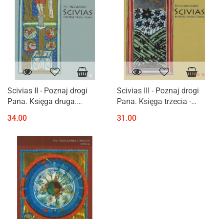
Scivias II - Poznaj drogi
Scivias III - Poznaj drogi
Pana. Księga druga.
Pana. Księga trzecia -
Zbawiciel i zbawienie - św.
Historia zbawienia
34.00
31.00
Hildegarda z Bingen
przedstawiona w postaci
symbolicznej budowli