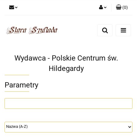
(
0
)
Zaloguj się
Zarejestruj się
Dodaj zgłoszenie
Zgody cookies
Wydawca - Polskie Centrum św.
Hildegardy
Parametry