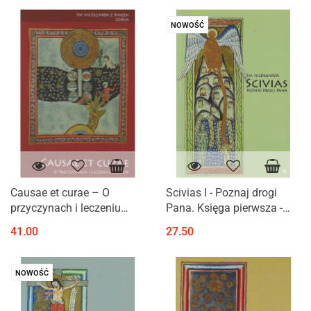
NOWOŚĆ
Causae et curae – O
Scivias I - Poznaj drogi
przyczynach i leczeniu
Pana. Księga pierwsza -
chorób – św. Hildegarda z
św. Hildegarda z Bingen
41.00
27.50
Bingen
NOWOŚĆ