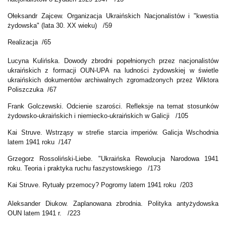
Ołeksandr Zajcew. Organizacja Ukraińskich Nacjonalistów i "kwestia
żydowska" (lata 30. XX wieku) /59
Realizacja /65
Lucyna Kulińska. Dowody zbrodni popełnionych przez nacjonalistów
ukraińskich z formacji OUN-UPA na ludności żydowskiej w świetle
ukraińskich dokumentów archiwalnych zgromadzonych przez Wiktora
Poliszczuka /67
Frank Golczewski. Odcienie szarości. Refleksje na temat stosunków
żydowsko-ukraińskich i niemiecko-ukraińskich w Galicji /105
Kai Struve. Wstrząsy w strefie starcia imperiów. Galicja Wschodnia
latem 1941 roku /147
Grzegorz Rossoliński-Liebe. "Ukraińska Rewolucja Narodowa 1941
roku. Teoria i praktyka ruchu faszystowskiego /173
Kai Struve. Rytuały przemocy? Pogromy latem 1941 roku /203
Aleksander Diukow. Zaplanowana zbrodnia. Polityka antyżydowska
OUN latem 1941 r. /223