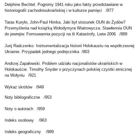
Delphine Bechtel. Pogromy 1941 roku jako fakty przedstawiane w
historiografii zachodnioukraińskiej i w kulturze pamięci
/877
Taras Kuryło, John-Paul Himka. Jaki był stosunek OUN do Żydów?
Przemyślenia nad książką Wołodymyra Wiatrowycza: Stawłennia OUN
do jewrejiw. Formuwannia pozyciji na tli Katastrofy, Lwiw 2006
/889
Jurij Radczenko. Instrumentalizacja historii Holokaustu na współczesnej
Ukrainie. Przypadek jednego podręcznika
/903
Andrzej Zapałowski. Problem udziału nacjonalistów ukraińskich w
Holokauście. Timothy Snyder o przyczynach polskiej czystki etnicznej
na Wołyniu
/921
Wykaz skrótów
/949
Noty bibliograficzne
/953
Noty o autorach
/959
Indeks osobowy
/963
Indeks geograficzny
/989