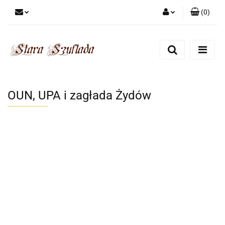
(
0
)
Zaloguj się
Zarejestruj się
Dodaj zgłoszenie
Zgody cookies
OUN, UPA i zagłada Żydów