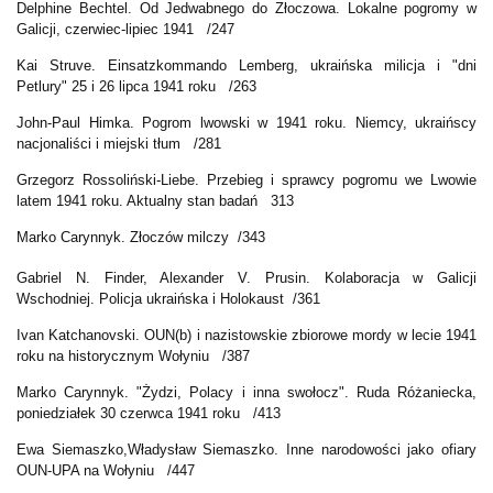
Delphine Bechtel. Od Jedwabnego do Złoczowa. Lokalne pogromy w
Galicji, czerwiec-lipiec 1941 /247
Kai Struve. Einsatzkommando Lemberg, ukraińska milicja i "dni
Petlury" 25 i 26 lipca 1941 roku /263
John-Paul Himka. Pogrom lwowski w 1941 roku. Niemcy, ukraińscy
nacjonaliści i miejski tłum /281
Grzegorz Rossoliński-Liebe. Przebieg i sprawcy pogromu we Lwowie
latem 1941 roku. Aktualny stan badań 313
Marko Carynnyk. Złoczów milczy /343
Gabriel N. Finder, Alexander V. Prusin. Kolaboracja w Galicji
Wschodniej. Policja ukraińska i Holokaust /361
Ivan Katchanovski. OUN(b) i nazistowskie zbiorowe mordy w lecie 1941
roku na historycznym Wołyniu /387
Marko Carynnyk. "Żydzi, Polacy i inna swołocz". Ruda Różaniecka,
poniedziałek 30 czerwca 1941 roku /413
Ewa Siemaszko,Władysław Siemaszko. Inne narodowości jako ofiary
OUN-UPA na Wołyniu /447