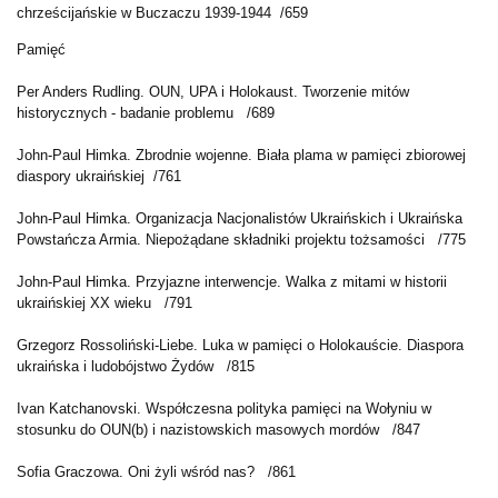
chrześcijańskie w Buczaczu 1939-1944 /659
Pamięć
Per Anders Rudling. OUN, UPA i Holokaust. Tworzenie mitów
historycznych - badanie problemu
/689
John-Paul Himka. Zbrodnie wojenne. Biała plama w pamięci zbiorowej
diaspory ukraińskiej
/761
John-Paul Himka. Organizacja Nacjonalistów Ukraińskich i Ukraińska
Powstańcza Armia. Niepożądane składniki projektu tożsamości
/775
John-Paul Himka. Przyjazne interwencje. Walka z mitami w historii
ukraińskiej XX wieku
/791
Grzegorz Rossoliński-Liebe. Luka w pamięci o Holokauście. Diaspora
ukraińska i ludobójstwo Żydów
/815
Ivan Katchanovski. Współczesna polityka pamięci na Wołyniu w
stosunku do OUN(b) i nazistowskich masowych mordów
/847
Sofia Graczowa. Oni żyli wśród nas?
/861