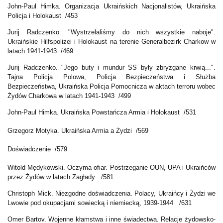
John-Paul Himka. Organizacja Ukraińskich Nacjonalistów, Ukraińska
Policja i Holokaust /453
Jurij Radczenko. "Wystrzelaliśmy do nich wszystkie naboje".
Ukraińskie Hilfspolizei i Holokaust na terenie Generalbezirk Charkow w
latach 1941-1943 /469
Jurij Radczenko. "Jego buty i mundur SS były zbryzgane krwią...".
Tajna Policja Polowa, Policja Bezpieczeństwa i Służba
Bezpieczeństwa, Ukraińska Policja Pomocnicza w aktach terroru wobec
Żydów Charkowa w latach 1941-1943 /499
John-Paul Himka. Ukraińska Powstańcza Armia i Holokaust /531
Grzegorz Motyka. Ukraińska Armia a Żydzi /569
Doświadczenie /579
Witold Mędykowski. Oczyma ofiar. Postrzeganie OUN, UPA i Ukraińców
przez Żydów w latach Zagłady /581
Christoph Mick. Niezgodne doświadczenia. Polacy, Ukraińcy i Żydzi we
Lwowie pod okupacjami sowiecką i niemiecką, 1939-1944 /631
Omer Bartov. Wojenne kłamstwa i inne świadectwa. Relacje żydowsko-