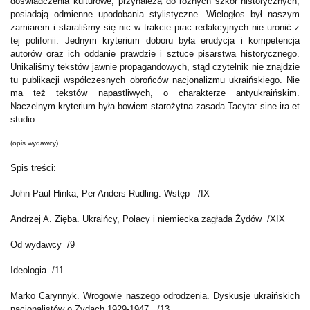
doświadczenia kulturowe, przynależą do różnych szkół historycznych,
posiadają odmienne upodobania stylistyczne. Wielogłos był naszym
zamiarem i staraliśmy się nic w trakcie prac redakcyjnych nie uronić z
tej polifonii. Jednym kryterium doboru była erudycja i kompetencja
autorów oraz ich oddanie prawdzie i sztuce pisarstwa historycznego.
Unikaliśmy tekstów jawnie propagandowych, stąd czytelnik nie znajdzie
tu publikacji współczesnych obrońców nacjonalizmu ukraińskiego. Nie
ma też tekstów napastliwych, o charakterze antyukraińskim.
Naczelnym kryterium była bowiem starożytna zasada Tacyta: sine ira et
studio.
(opis wydawcy)
Spis treści:
John-Paul Hinka, Per Anders Rudling. Wstęp /IX
Andrzej A. Zięba. Ukraińcy, Polacy i niemiecka zagłada Żydów /XIX
Od wydawcy /9
Ideologia /11
Marko Carynnyk. Wrogowie naszego odrodzenia. Dyskusje ukraińskich
nacjonalistów o Żydach 1929-1947 /13