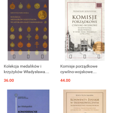
Kolekcja medalików i
Komisje porządkowe
krzyżyków Władysława
cywilno-wojskowe
Bartynowskiego
województwa
36.00
44.00
krakowskiego w dobie
Sejmu Wielkiego (1790 -
1792)