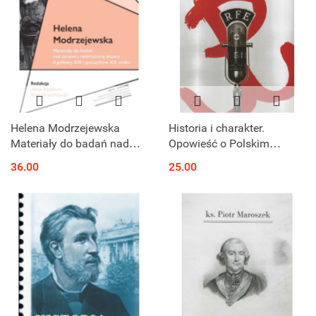
Helena Modrzejewska
Historia i charakter.
Materiały do badań nad
Opowieść o Polskim
życiem i twórczością
Państwie Podziemnym z
36.00
25.00
aktora II połowy XIX i
Janem Karskim, Stefanem
początków XX wieku
Korbońskim, Jerzym
Lerskim...