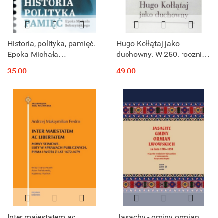
Historia, polityka, pamięć.
Hugo Kołłątaj jako
Epoka Michała
duchowny. W 250. rocznicę
Bobrzyńskiego
papieskiej nominacji
35.00
49.00
kleryka Kołłątaja na
kanonię katedry
krakowskiej
Inter maiestatem ac
Jasachy - gminy ormian