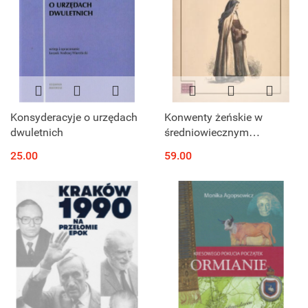
Konsyderacyje o urzędach
Konwenty żeńskie w
dwuletnich
średniowiecznym
województwie krakowskim.
25.00
59.00
Studium prozopograficzne
(2 połowa XII - 2 połowa
XVI wieku)