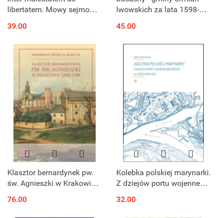
libertatem. Mowy sejmowe,
lwowskich za lata 1598-
listy w sprawach
1638 w języku ormiańsko-
39.00
45.00
publicznych, pisma i wota
kipczackim
z lat 1672 - 1679
Klasztor bernardynek pw.
Kolebka polskiej marynarki.
św. Agnieszki w Krakowie
Z dziejów portu wojennego
1459 - 1788
Modlin w latach 1918-1921
76.00
32.00