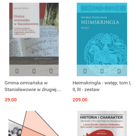
Gmina ormiańska w
Heimskringla - wstęp, tom I,
Stanisławowie w drugiej
II, III - zestaw
połowie XVII i w XVIII wieku
39.00
209.00
- organizacja, gospodarka,
codzienność