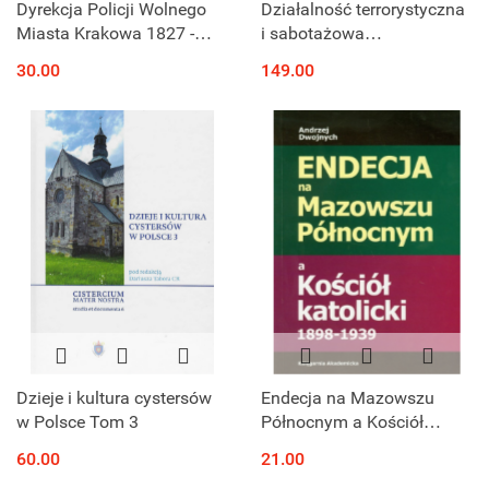
Dyrekcja Policji Wolnego
Działalność terrorystyczna
Miasta Krakowa 1827 -
i sabotażowa
1846. Studium historyczno-
nacjonalistycznych
30.00
149.00
prawne
organizacji ukraińskich w
Polsce w latach 1922-1939
Dzieje i kultura cystersów
Endecja na Mazowszu
w Polsce Tom 3
Północnym a Kościół
Katolicki 1898-1939
60.00
21.00