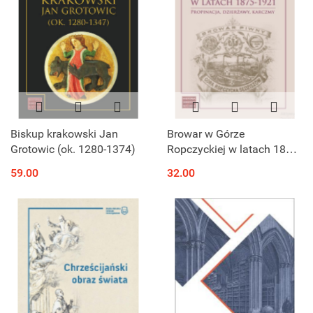
Biskup krakowski Jan
Browar w Górze
Grotowic (ok. 1280-1374)
Ropczyckiej w latach 1875
– 1921 op.tw. Propinacja,
59.00
32.00
dzierżawy, karczmy