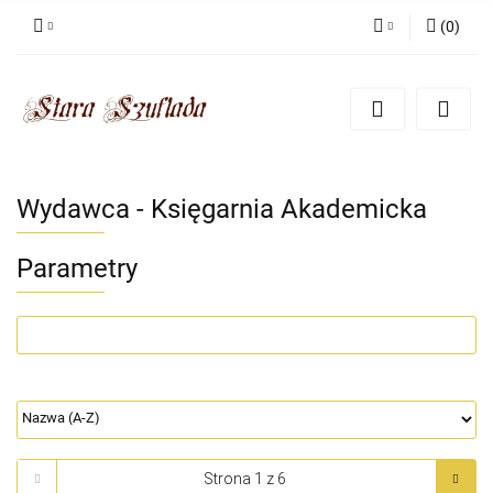
(
0
)
Zaloguj się
Zarejestruj się
Dodaj zgłoszenie
Zgody cookies
Wydawca - Księgarnia Akademicka
Parametry