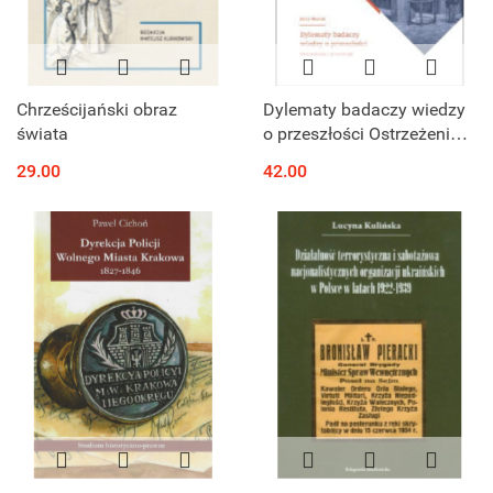
Chrześcijański obraz
Dylematy badaczy wiedzy
świata
o przeszłości Ostrzeżenia i
przestrogi
29.00
42.00