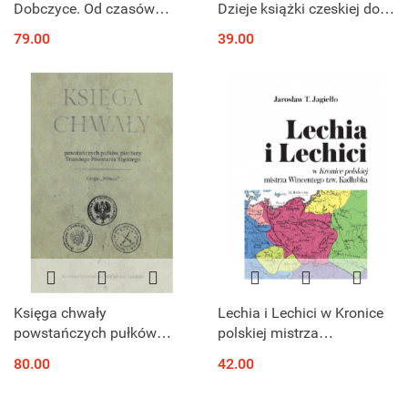
Dobczyce. Od czasów
Dzieje książki czeskiej do
najdawniejszych do
czasów odrodzenia
79.00
39.00
współczesności
narodowego
Księga chwały
Lechia i Lechici w Kronice
powstańczych pułków
polskiej mistrza
piechoty Trzeciego
Wincentego tzw. Kadłubka
80.00
42.00
Powstania Śląskiego.
Grupa Północ