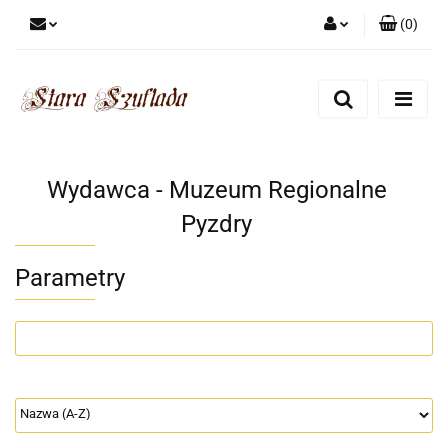
(
0
)
Zaloguj się
Zarejestruj się
Dodaj zgłoszenie
Zgody cookies
Wydawca - Muzeum Regionalne
Pyzdry
Parametry