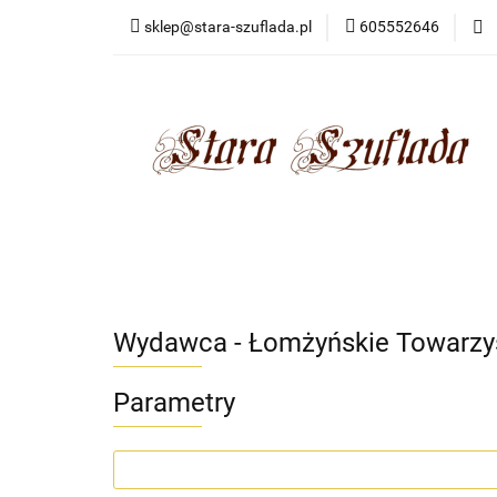
sklep@stara-szuflada.pl
605552646
NOWOŚCI
STA
Wszystkie kategorie
NOWO
Wydawca - Łomżyńskie Towarz
Parametry