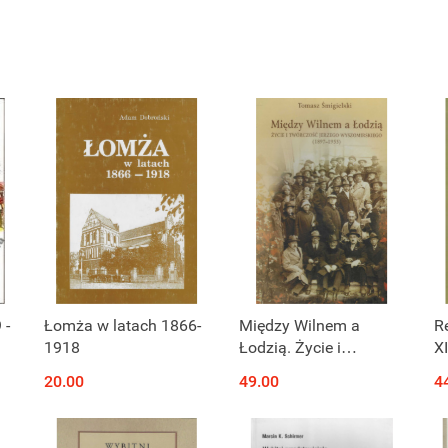
 -
Łomża w latach 1866-
Między Wilnem a
R
1918
Łodzią. Życie i
X
twórczość Jerzego
20.00
49.00
4
Wyszomirskiego (1897-
1955)