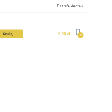
Strefa klienta
N
KONTAKT
Zaloguj się
Zarejestruj się
0,00 zł
Dodaj zgłoszenie
0
Zgody cookies
N
AVALON
KONTAKT