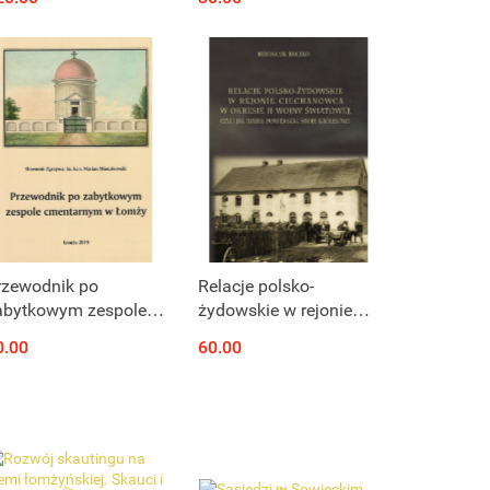
archiwach Polski i na
Wschodzie
Produkt niedostępny
Produkt niedostępny
rzewodnik po
Relacje polsko-
abytkowym zespole
żydowskie w rejonie
mentarnym w Łomży
Ciechanowca w okresie
0.00
60.00
II wojny światowej,
czyli jak diabeł
powiększał swoje
królestwo