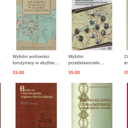
Wybitni archiwiści
Wybitni
Z
łomżyńscy w służbie
przedstawiciele
ś
mi
społeczeństwa
ziemiaństwa
33.00
35.00
3
18
łomżyńskiego w XIX i
XX wieku