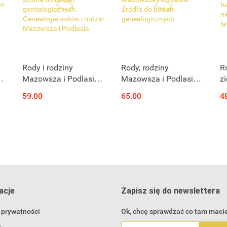
Produkt niedostępny
Produkt niedostępny
Rody i rodziny
Rody, rodziny
R
Mazowsza i Podlasia.
Mazowsza i Podlasia.
z
Źródła do badań
Źródła do badań
S
59.00
65.00
4
genealogicznych.
genealogicznych
w
Genealogie rodów i
P
rodzin Mazowsza i
1
Podlasia
acje
Zapisz się do newslettera
 prywatności
Ok, chcę sprawdzać co tam macie
a