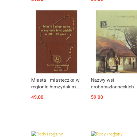
w.
Produkt niedostępny
Produkt niedostępny
Miasta i miasteczka w
Nazwy wsi
regionie łomżyńskim w
drobnoszlacheckich 
XIX i XX wieku
łomżyńskiem
49.00
59.00