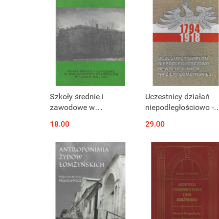
Szkoły średnie i
Uczestnicy działań
zawodowe w
niepodległościowo -
województwie
rewolucyjnych na zie
18.00
29.00
białostockim w latach
łomżyńskiej 1794-19
1919-1939