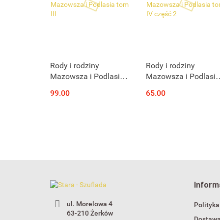
Produkt niedostępny
Produkt niedostępny
Rody i rodziny
Rody i rodziny
Mazowsza i Podlasia
Mazowsza i Podlasia
tom III
tom IV część 2
99.00
65.00
Inform
ul. Morelowa 4
Polityka
63-210 Żerków
Dostaw