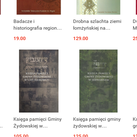
Produkt niedostępny
Produkt niedostępny
Badacze i
Drobna szlachta ziemi
D
i
historiografia regionu
łomżyńskiej na
Mi
k
łomżyńskiego
przełomie XIX i XX
t
19.00
129.00
2
wieku
Produkt niedostępny
Produkt niedostępny
Księga pamięci Gminy
Księga pamięci gminy
K
Żydowskiej w
żydowskiej w
g
Ciechanowcu
Jedwabnem
B
105.00
125.00
1