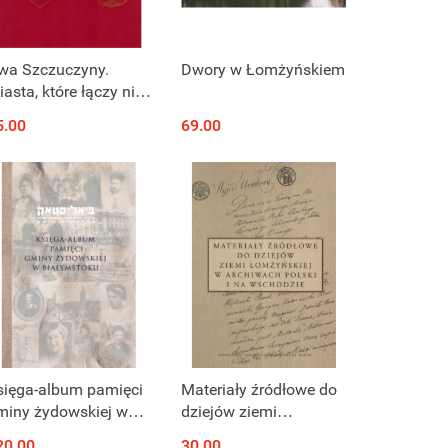
Produkt niedostępny
Produkt niedostępny
wa Szczuczyny.
Dwory w Łomżyńskiem
asta, które łączy nie
ylko nazwa
5.00
69.00
Produkt niedostępny
Produkt niedostępny
sięga-album pamięci
Materiały źródłowe do
miny żydowskiej w
dziejów ziemi
iałymstoku
łomżyńskiej w
20.00
30.00