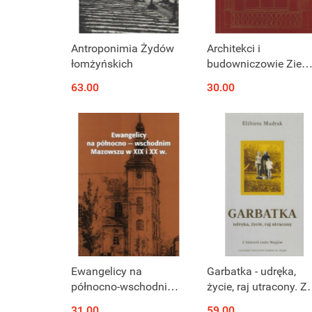
Produkt niedostępny
Produkt niedostępny
Antroponimia Żydów
Architekci i
łomżyńskich
budowniczowie Ziem
Łomżyńskiej. Słowni
63.00
30.00
biogaficzny
Produkt niedostępny
Produkt niedostępny
Ewangelicy na
Garbatka - udręka,
północno-wschodnim
życie, raj utracony. Z
Mazowszu w XIX i XX
historii rodu Wagów
31.00
59.00