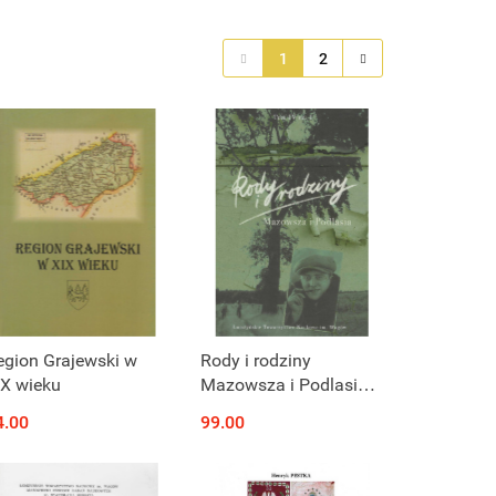
1
2
egion Grajewski w
Rody i rodziny
IX wieku
Mazowsza i Podlasia.
Źródła. Tom IV, cz. I
4.00
99.00