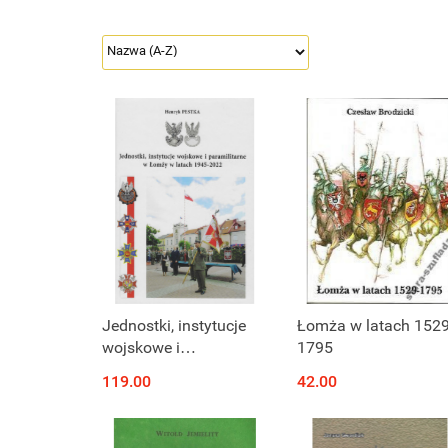
Jednostki, instytucje
Łomża w latach 1529
wojskowe i
1795
paramilitarne w Łomży
119.00
42.00
w latach 1945-2022