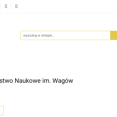
RA SZUFLADA
INFORTEDITION
TETRAGON
AVALO
ŚCI
STARA SZUFLADA
INFORTEDITION
TETRAGO
ystwo Naukowe im. Wagów