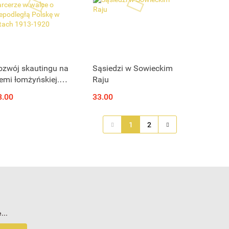
Produkt niedostępny
Produkt niedostępny
ozwój skautingu na
Sąsiedzi w Sowieckim
iemi łomżyńskiej.
Raju
kauci i harcerze w
8.00
33.00
alce o niepodległą
olskę w latach 1913-
920
1
2
...