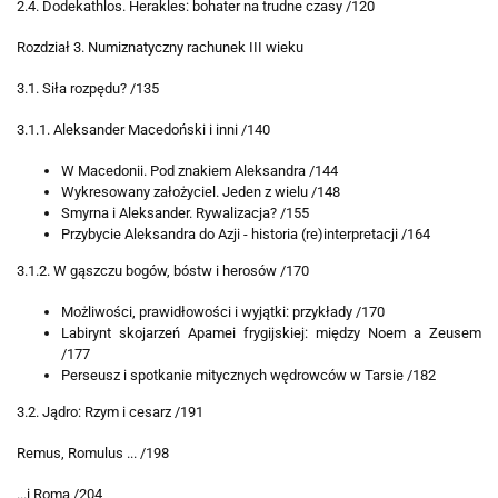
2.4. Dodekathlos. Herakles: bohater na trudne czasy /120
Rozdział 3. Numiznatyczny rachunek III wieku
3.1. Siła rozpędu? /135
3.1.1. Aleksander Macedoński i inni /140
W Macedonii. Pod znakiem Aleksandra /144
Wykresowany założyciel. Jeden z wielu /148
Smyrna i Aleksander. Rywalizacja? /155
Przybycie Aleksandra do Azji - historia (re)interpretacji /164
3.1.2. W gąszczu bogów, bóstw i herosów /170
Możliwości, prawidłowości i wyjątki: przykłady /170
Labirynt skojarzeń Apamei frygijskiej: między Noem a Zeusem
/177
Perseusz i spotkanie mitycznych wędrowców w Tarsie /182
3.2. Jądro: Rzym i cesarz /191
Remus, Romulus ... /198
...i Roma /204