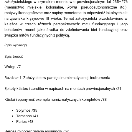
założycielskiego w rzymskim mennictwie prowincjonalnym lat 235–276
(mennictwo miejskie, kolonialne,
koina
, pseudoautonomiczne itd.),
motywy ikonograficzne oraz napisy monetarne to odpowiedź lokalnych elit
na zjawiska kryzysowe III wieku. Temat założycielski przedstawiono w
książce w trzech różnych perspektywach: mitu fundacyjnego i jego
bohaterów, monet jako środka do zdefiniowania idei fundacyjnej oraz
związku mitów fundacyjnych z polityką.
(opis wydawcy)
Spis treści:
Wstęp /7
Rozdział 1. Założyciele w pamięci numizmatycznej: instrumenta
Epitety ktistes i conditor w napisach na montach prowincjonalnych /21
Ktistai i eponymoi: exempla numizmatycznych kompletów /33
Solymos /35
Temenos /41
Parios /48
Heroes minores: galeria eponimów /52