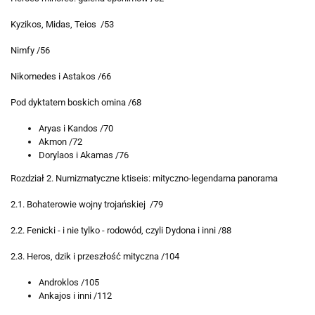
Kyzikos, Midas, Teios /53
Nimfy /56
Nikomedes i Astakos /66
Pod dyktatem boskich omina /68
Aryas i Kandos /70
Akmon /72
Dorylaos i Akamas /76
Rozdział 2. Numizmatyczne ktiseis: mityczno-legendarna panorama
2.1. Bohaterowie wojny trojańskiej /79
2.2. Fenicki - i nie tylko - rodowód, czyli Dydona i inni /88
2.3. Heros, dzik i przeszłość mityczna /104
Androklos /105
Ankajos i inni /112