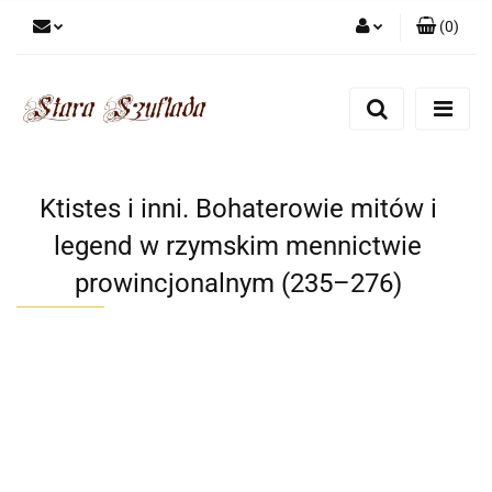
(
0
)
Zaloguj się
Zarejestruj się
Dodaj zgłoszenie
Zgody cookies
Ktistes i inni. Bohaterowie mitów i
legend w rzymskim mennictwie
prowincjonalnym (235–276)