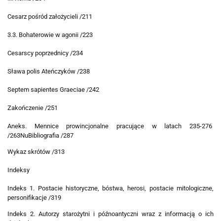
Cesarz pośród założycieli /211
3.3. Bohaterowie w agonii /223
Cesarscy poprzednicy /234
Sława polis Ateńczyków /238
Septem sapientes Graeciae /242
Zakończenie /251
Aneks. Mennice prowincjonalne pracujące w latach 235-276
/263Nu
Bibliografia /287
Wykaz skrótów /313
Indeksy
Indeks 1. Postacie historyczne, bóstwa, herosi, postacie mitologiczne,
personifikacje /319
Indeks 2. Autorzy starożytni i późnoantyczni wraz z informacją o ich