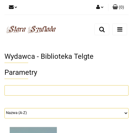
(
0
)
Zaloguj się
Zarejestruj się
Dodaj zgłoszenie
Zgody cookies
Wydawca - Biblioteka Telgte
Parametry