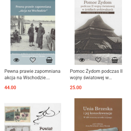
Pewna prawie zapomniana
Pomoc Żydom podczas II
akcja na Wschodzie.
wojny światowej w
Niemieccy archiwiści w
źródłach archiwalnych.
44.00
25.00
Generalnym
Zbiór studiów
Gubernatorstwie i
Komisariacie Rzeszy
Ukraina