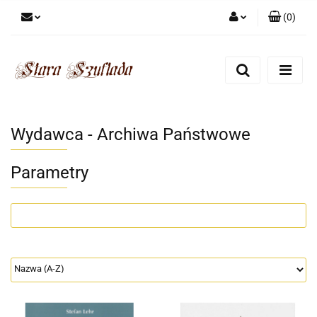
(
0
)
Zaloguj się
Zarejestruj się
Dodaj zgłoszenie
Zgody cookies
Wydawca - Archiwa Państwowe
Parametry