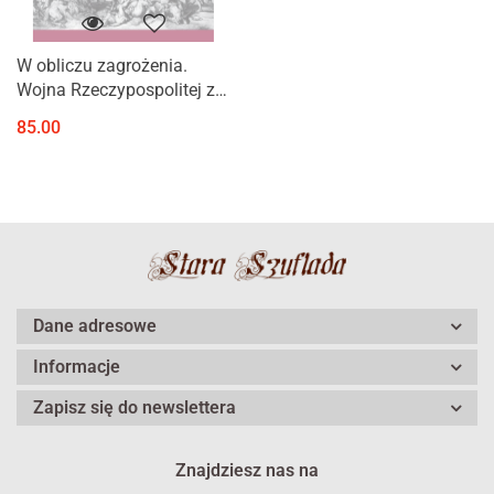
W obliczu zagrożenia.
Wojna Rzeczypospolitej z
Osmanami i najazd ord
85.00
tatarskich na Ruś
Czerwoną w 1672 roku
Dane adresowe
Informacje
Zapisz się do newslettera
Znajdziesz nas na