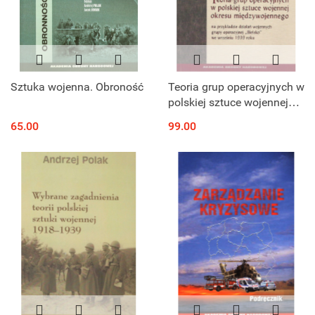
Sztuka wojenna. Obroność
Teoria grup operacyjnych w
polskiej sztuce wojennej
okresu międzywojennego
65.00
99.00
na przykładzie działań
wojennych grupy
operacyjnej...