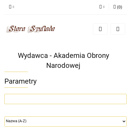
(
0
)
Zaloguj się
Zarejestruj się
Dodaj zgłoszenie
Zgody cookies
Wydawca - Akademia Obrony
Narodowej
Parametry