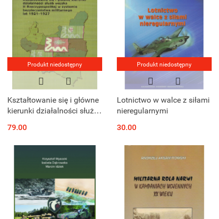
Produkt niedostępny
Produkt niedostępny
Kształtowanie się i główne
Lotnictwo w walce z siłami
kierunki działalności służb
nieregularnymi
wojska II Rzeczypospolitej
79.00
30.00
w systemie
bezpieczeństwa