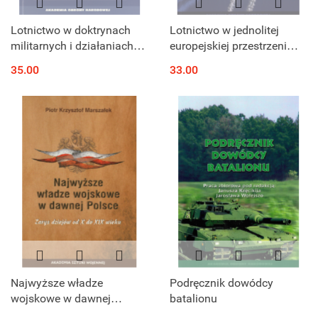
Lotnictwo w doktrynach
Lotnictwo w jednolitej
militarnych i działaniach
europejskiej przestrzeni
wojennych XX i XXI wieku
powietrznej. Dylematy i
35.00
33.00
wyzwania
Najwyższe władze
Podręcznik dowódcy
wojskowe w dawnej
batalionu
Polsce. Zarys dziejów od X