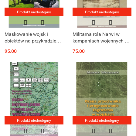
Produkt niedostępny
Produkt niedostępny
Maskowanie wojsk i
Militarna rola Narwi w
obiektów na przykładzie
kampaniach wojennych XX
doświadczeń wybranych
wieku
95.00
75.00
państw
Produkt niedostępny
Produkt niedostępny