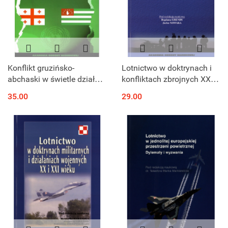
Konflikt gruzińsko-
Lotnictwo w doktrynach i
abchaski w świetle działań
konfliktach zbrojnych XX i
pokojowych ONZ (1992-
XXI wieku
35.00
29.00
2009)