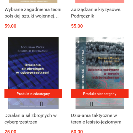
Wybrane zagadnienia teorii
Zarządzanie kryzysowe.
polskiej sztuki wojennej
Podręcznik
1918 - 1939
59.00
55.00
Produkt niedostępny
Produkt niedostępny
Działania sił zbrojnych w
Działania taktyczne w
cyberprzestrzeni
terenie lesisto-jeziornym
25.00
50.00