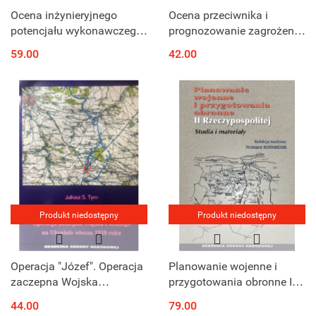
Ocena inżynieryjnego
Ocena przeciwnika i
potencjału wykonawczego
prognozowanie zagrożenia
Sił Zbrojnych
w wojskach lądowych
59.00
42.00
Rzeczypospolitej Polskiej
Produkt niedostępny
Produkt niedostępny
Operacja "Józef". Operacja
Planowanie wojenne i
zaczepna Wojska
przygotowania obronne II
Polskiego na Ukrainie
Rzeczypospolitej. Studia i
44.00
79.00
wiosną 1940 roku
materiały