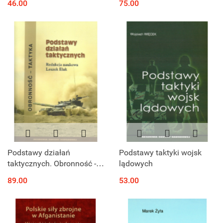
46.00
75.00
do XIX wieku
Podstawy działań
Podstawy taktyki wojsk
taktycznych. Obronność -
lądowych
taktyka
89.00
53.00