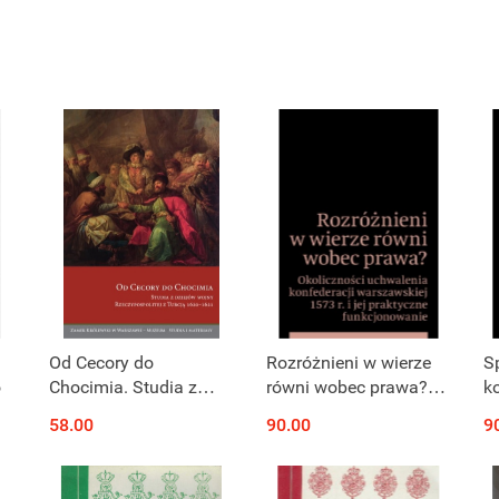
Od Cecory do
Rozróżnieni w wierze
S
o
Chocimia. Studia z
równi wobec prawa?
k
dziejów wojny
Okoliczności
mi
58.00
90.00
9
Rzeczypospolitej z
uchwalenia
J
Turcją 1620-1621
konfederacji
l
warszawskiej 1573 r. ...