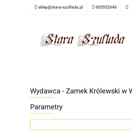
sklep@stara-szuflada.pl
605552646
NOWOŚCI
STA
Wszystkie kategorie
NOWO
Wydawca - Zamek Królewski w 
Parametry