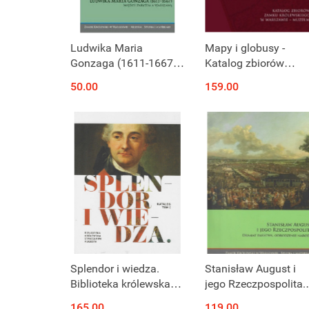
Produkt niedostępny
Produkt niedostępny
Ludwika Maria
Mapy i globusy -
Gonzaga (1611-1667).
Katalog zbiorów
Między Paryżem a
Zamku Królewskiego
50.00
159.00
Warszawą
Warszawie - Muzeum
Produkt niedostępny
Produkt niedostępny
Splendor i wiedza.
Stanisław August i
Biblioteka królewska
jego Rzeczpospolita.
Stanisława Augusta.
Dramat państwa,
165.00
119.00