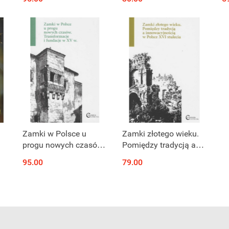
XV
Produkt niedostępny
Produkt niedostępny
Zamki w Polsce u
Zamki złotego wieku.
progu nowych czasów.
Pomiędzy tradycją a
Transformacje i
innowacyjnością w
95.00
79.00
fundacje w XV w. Tom
Polsce XVI stulecia
III