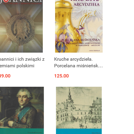
Produkt niedostępny
Produkt niedostępny
annici i ich związki z
Kruche arcydzieła.
iemiami polskimi
Porcelana miśnieńska
z kolekcji Zamku
39.00
125.00
Królewskiego w
Warszawie - Muzeum