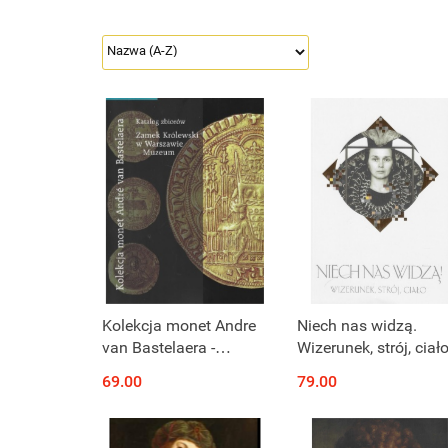
Kolekcja monet Andre
Niech nas widzą.
van Bastelaera -
Wizerunek, strój, ciał
katalog zbiorów
69.00
79.00