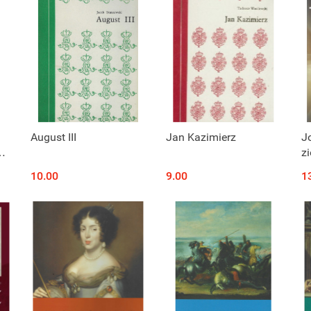
Produkt niedostępny
Produkt niedostępny
August III
Jan Kazimierz
Jo
z
 i
10.00
9.00
1
3