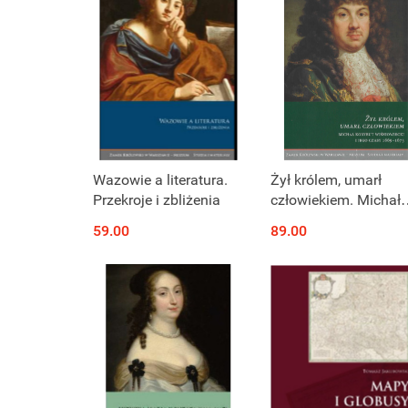
Wazowie a literatura.
Żył królem, umarł
Przekroje i zbliżenia
człowiekiem. Michał
Korybut Wiśniowiecki
59.00
89.00
jego czasy 1669-167