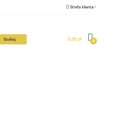
Strefa klienta
N
KONTAKT
Zaloguj się
Zarejestruj się
0,00 zł
Dodaj zgłoszenie
0
Zgody cookies
N
AVALON
KONTAKT