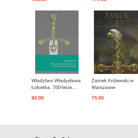
Katalog. Tom I i II -
odrodzenie narodu
komplet
Produkt niedostępny
Produkt niedostępny
Władztwo Władysława
Zamek Królewski w
Łokietka. 700-lecie
Warszawie
koronacji królewskiej
85.00
75.00