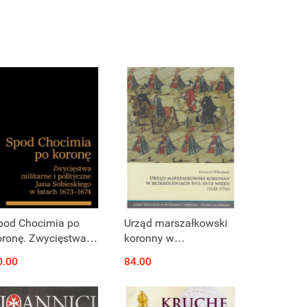
pod Chocimia po
Urząd marszałkowski
oronę. Zwycięstwa
koronny w
litarne i polityczne
bezkrólewiach XVII-
0.00
84.00
ana Sobieskiego w
XVIII wieku (1632-
atach 1673 - 1674
1736)