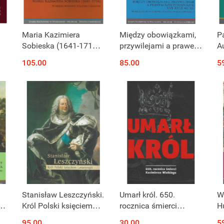
Produkt niedostępny
Produkt niedostępny
Maria Kazimiera
Między obowiązkami,
P
Sobieska (1641-1716).
przywilejami a prawem
A
 w
W kręgu rodziny,
Rzeczypospolitej XVI-
o
105.00
85.00
5
polityki i kultury
XVIII wieku.
Społeczeństwo w
obronie państwa
polsko-litewskiego
Produkt niedostępny
Produkt niedostępny
Stanisław Leszczyński.
Umarł król. 650.
W
Król Polski księciem
rocznica śmierci
H
Lotaryngii
Kazimierza Wielkiego
R
95.00
30.00
5