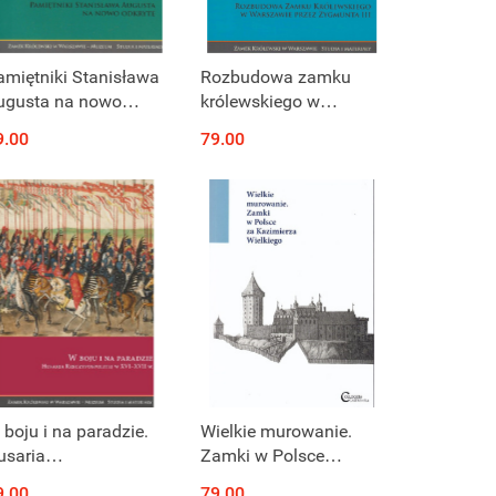
Produkt niedostępny
Produkt niedostępny
amiętniki Stanisława
Rozbudowa zamku
ugusta na nowo
królewskiego w
dkryte
Warszawie przez
9.00
79.00
Zygmunta III
Produkt niedostępny
Produkt niedostępny
 boju i na paradzie.
Wielkie murowanie.
usaria
Zamki w Polsce
zeczpospolitej w XVI-
Kazimierza Wielkiego
9.00
79.00