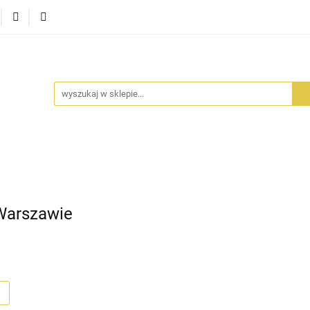
RA SZUFLADA
INFORTEDITION
TETRAGON
AVALO
ŚCI
STARA SZUFLADA
INFORTEDITION
TETRAGO
Warszawie