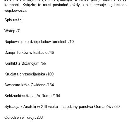
kampanii. Książkę tę musi posiadać każdy, kto interesuje się historią
wojskowości.
Spis treści:
Wstęp /7
Najdawniejsze dzieje ludów tureckich /10
Dzieje Turków w kalifacie /46
Konflikt z Bizancjum /66
Krucjata chrześcijańska /100
Awantura króla Gwidona /164
Seldżucki sułtanat Ar-Rumu /194
Sytuacja z Anatolii w XIII wieku - narodziny państwa Osmanów /230
Odrodzenie Turcji /288