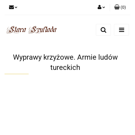
(
0
)
Zaloguj się
Zarejestruj się
Dodaj zgłoszenie
Zgody cookies
Wyprawy krzyżowe. Armie ludów
tureckich