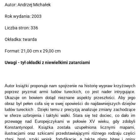
Autor: Andrzej Michałek
Rok wydania: 2003
Liczba stron: 336
Okładka: twarda
Format: 21,00 cm x 29,00 cm
Uwagi - tył okładki z niewielkimi zatarciami
Autor książki proponuje nam spojrzenie na historię wypraw krzyżowych
poprzez pryzmat armii ludów tureckich, co jest nader intrygujące.
Ukazuje on bowiem dotąd nieznane aspekty przeszłości. Aby jego
obraz był pełen cofa się w swej opowieści do najdawniejszych dziejów
ludów tureckich . Dzięki temu z precyzją analizuje zmiany zachodzące
w sferze uzbrojenia i taktyki walki. Stara się też dociec, co dało im
przewagę nad Europejczykami w połowie XV wieku, gdy zdobyli
Konstantynopol. Książka została uzupełniona licznymi mapami,
ilustracjami oraz szkicami przedstawiającymi różnego rodzaju części
zbroi, broń, szyki wojsk, fortyfikacje, a także plany bitew i opisy