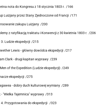
retna nota do Kongresu z 18 stycznia 1803 r. /166
up Luizjany przez Stany Zjednoczone od Francji /171
ansowanie zakupu Luizjany /200
blemy z ratyfikacją traktatu i Konwencji z 30 kwietnia 1803 r. /206
 3. Ludzie ekspedycji /215
iwether Lewis - główny dowódca ekspedycji /217
liam Clark - drugi kapitan wyprawy /239
 Men of the Expedition (Ludzie ekspedycji) /249
macze ekspedycji /275
cagawea - dobry duch kulturowej wymiany /289
k - "Wielka Tajemnica" wyprawy /313
 4. Przygotowania do ekspedycji /323