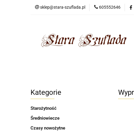
sklep@stara-szuflada.pl
605552646
NOWOŚCI
STA
Wszystkie kategorie
NOWO
Kategorie
Wypr
Starożytność
Średniowiecze
Czasy nowożytne