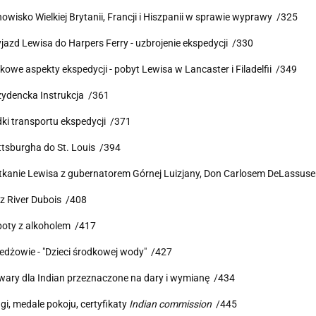
nowisko Wielkiej Brytanii, Francji i Hiszpanii w sprawie wyprawy /325
yjazd Lewisa do Harpers Ferry - uzbrojenie ekspedycji /330
kowe aspekty ekspedycji - pobyt Lewisa w Lancaster i Filadelfii /349
zydencka Instrukcja /361
dki transportu ekspedycji /371
ittsburgha do St. Louis /394
tkanie Lewisa z gubernatorem Górnej Luizjany, Don Carlosem DeLassus
z River Dubois /408
poty z alkoholem /417
edżowie - "Dzieci środkowej wody" /427
wary dla Indian przeznaczone na dary i wymianę /434
agi, medale pokoju, certyfikaty
Indian commission
/445