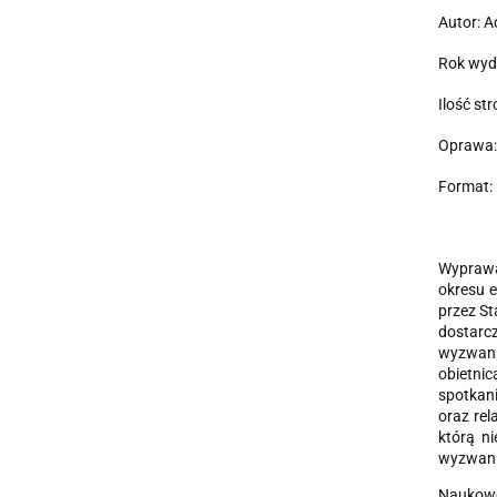
Autor: A
Rok wyd
Ilość st
Oprawa:
Format: 
Wyprawa
okresu e
przez St
dostarc
wyzwania
obietni
spotkani
oraz re
którą n
wyzwanie
Naukowe