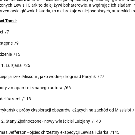
onych Lewis i Clark to dalej żywi bohaterowie, a wędrując ich śladami
przemawia głównie historia, to nie brakuje w niej osobistych, autorskich re
ści Tom I:
ci /7
stępne /9
zenie /15
 1. Luizjana /25
cepcja rzeki Missouri, jako wodnej drogi nad Pacyfik /27
opoty z mapami nieznanego autora /66
del futrami /113
rykańskie próby eksploracji obszarów leżących na zachód od Missisipi 
 2. Stany Zjednoczone - nowy właściciel Luizjany /143
mas Jefferson - ojciec chrzestny ekspedycji Lewisa i Clarka /145