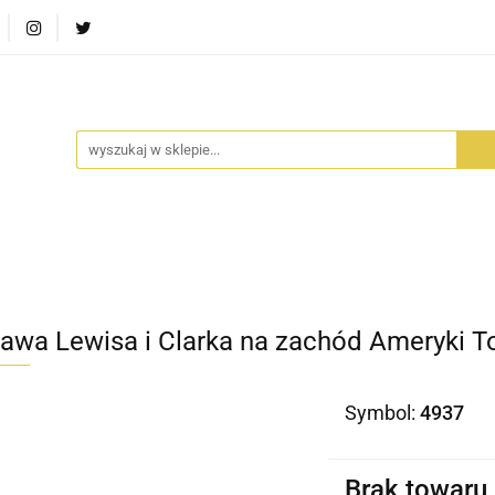
RA SZUFLADA
INFORTEDITION
TETRAGON
AVALO
ŚCI
STARA SZUFLADA
INFORTEDITION
TETRAGO
awa Lewisa i Clarka na zachód Ameryki To
Symbol:
4937
Brak towaru