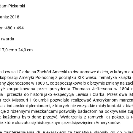
dam Piekarski
ania: 2018
ron: 480 + 494
 twarda
17,0 cm x 24,0 cm
 Lewisa i Clarka na Zachód Ameryki
to dwutomowe dzieło, w którym au
ksploracji Ameryki Północnej z początku XIX wieku. Tematyka książki uk
any Zjednoczone w 1803 r., co zapoczątkowało olbrzymie zmiany na zachó
zyć zorganizowana przez prezydenta Thomasa Jeffersona w 1804 r
 i przeszła do historii jako ekspedycja Lewisa i Clarka. Przez dwa 
ca rzek Missouri i Kolumbii pozwalała realizować Amerykanom marze
a z indiańskimi plemionami, z których nie wszystkie miały kontakt z bi
lacje z rdzennymi mieszkańcami pozwoliły badaczom na odkrywanie zup
ie każdemu było dane przeżyć. Wydarzenia z tamtych lat pokazują te
, które okazało się historycznym przedsięwzięciem Amerykanów.
 zainteresowania dr Piekarskiego tą tematyką skłoniły go do wła