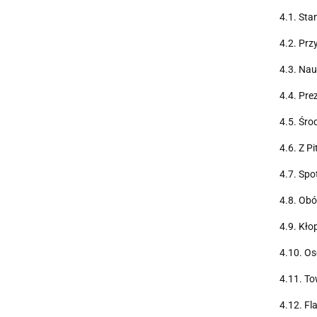
4.1. Sta
4.2. Prz
4.3. Nau
4.4. Pre
4.5. Śro
4.6. Z P
4.7. Spo
4.8. Obó
4.9. Kło
4.10. Os
4.11. To
4.12. Fl