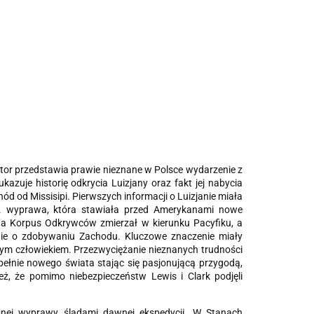
tor przedstawia prawie nieznane w Polsce wydarzenie z
azuje historię odkrycia Luizjany oraz fakt jej nabycia
d od Missisipi. Pierwszych informacji o Luizjanie miała
. wyprawa, która stawiała przed Amerykanami nowe
lata Korpus Odkrywców zmierzał w kierunku Pacyfiku, a
nie o zdobywaniu Zachodu. Kluczowe znaczenie miały
ałym człowiekiem. Przezwyciężanie nieznanych trudności
ełnie nowego świata stając się pasjonującą przygodą,
ż, że pomimo niebezpieczeństw Lewis i Clark podjęli
snej wyprawy śladami dawnej ekspedycji. W Stanach