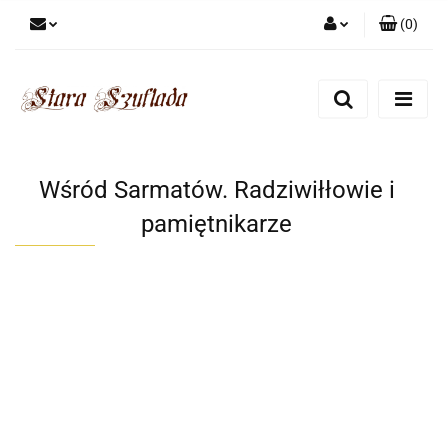
(
0
)
Zaloguj się
Zarejestruj się
Dodaj zgłoszenie
Zgody cookies
Wśród Sarmatów. Radziwiłłowie i
pamiętnikarze