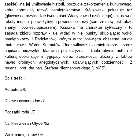
saskie), na jej umiłowanie historii, poczucie zakorzenienia kulturowego,
które stymulują rozwój pamiętnikarstwa. Królikowski pokazuje też
(głównie na przykładzie twórczości Władysława Łozińskiego), jak dawne
teksty inspirują nowożytnych powieściopisarzy (sam zresztą jest także
znanym powieściopisarzem). Książka ma charakter sylwiczny - to
zasada zbioru rozpraw - ale widać w niej punkty skupiające: wokół
pamiętnikarzy i Radziwiłłów, którym autor poświęca obszerne studia
materiałowe. Wśród Sarmatów. Radziwiłłowie i pamiętnikarze - rzecz
napisana niezwykle klarowną polszczyzną - dzięki obyciu autora z
kulturą epoki daje intrygujący obraz przeszłości, ułożony z faktów
nawet drobnych, anegdotycznych, ubarwiających codzienność". Z
recenzji prof. dra hab. Stefana Nieznanowskiego (UMCS)
Spis treści:
Ad autora /5
Drzewo owocorodne /7
Początki rodu /7
Na Nieświeżu i Ołyce /52
Wiek pamiętników /75