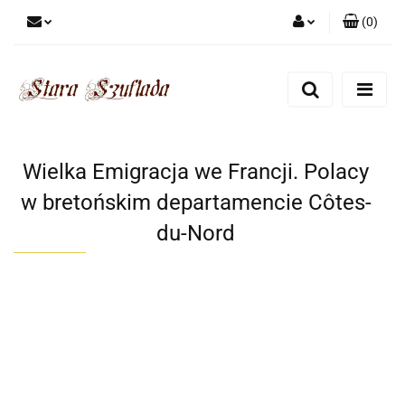
(
0
)
Zaloguj się
Zarejestruj się
Dodaj zgłoszenie
Zgody cookies
Wielka Emigracja we Francji. Polacy
w bretońskim departamencie Côtes-
du-Nord