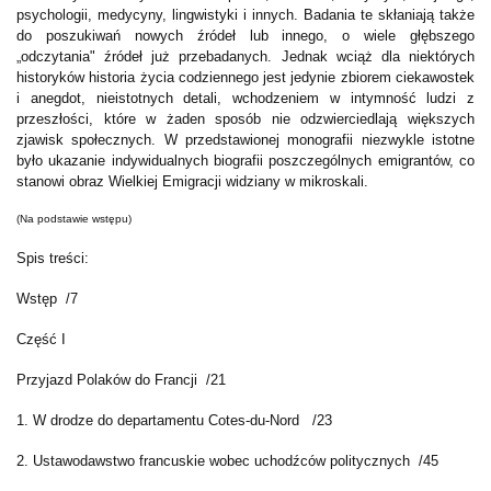
psychologii, medycyny, lingwistyki i innych. Badania te skłaniają także
do poszukiwań nowych źródeł lub innego, o wiele głębszego
„odczytania" źródeł już przebadanych. Jednak wciąż dla niektórych
historyków historia życia codziennego jest jedynie zbiorem ciekawostek
i anegdot, nieistotnych detali, wchodzeniem w intymność ludzi z
przeszłości, które w żaden sposób nie odzwierciedlają większych
zjawisk społecznych. W przedstawionej monografii niezwykle istotne
było ukazanie indywidualnych biografii poszczególnych emigrantów, co
stanowi obraz Wielkiej Emigracji widziany w mikroskali.
(Na podstawie wstępu)
Spis treści:
Wstęp /7
Część I
Przyjazd Polaków do Francji /21
1. W drodze do departamentu Cotes-du-Nord /23
2. Ustawodawstwo francuskie wobec uchodźców politycznych /45