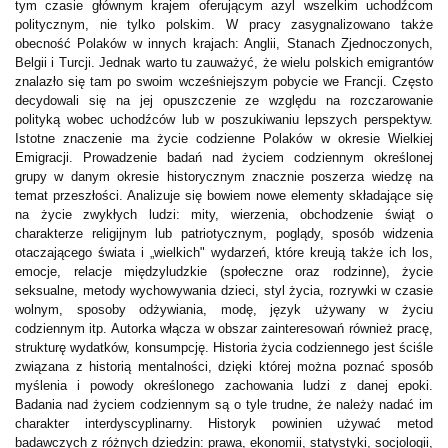
tym czasie głównym krajem oferującym azyl wszelkim uchodźcom
politycznym, nie tylko polskim. W pracy zasygnalizowano także
obecność Polaków w innych krajach: Anglii, Stanach Zjednoczonych,
Belgii i Turcji. Jednak warto tu zauważyć, że wielu polskich emigrantów
znalazło się tam po swoim wcześniejszym pobycie we Francji. Często
decydowali się na jej opuszczenie ze względu na rozczarowanie
polityką wobec uchodźców lub w poszukiwaniu lepszych perspektyw.
Istotne znaczenie ma życie codzienne Polaków w okresie Wielkiej
Emigracji. Prowadzenie badań nad życiem codziennym określonej
grupy w danym okresie historycznym znacznie poszerza wiedzę na
temat przeszłości. Analizuje się bowiem nowe elementy składające się
na życie zwykłych ludzi: mity, wierzenia, obchodzenie świąt o
charakterze religijnym lub patriotycznym, poglądy, sposób widzenia
otaczającego świata i „wielkich" wydarzeń, które kreują także ich los,
emocje, relacje międzyludzkie (społeczne oraz rodzinne), życie
seksualne, metody wychowywania dzieci, styl życia, rozrywki w czasie
wolnym, sposoby odżywiania, modę, język używany w życiu
codziennym itp. Autorka włącza w obszar zainteresowań również pracę,
strukturę wydatków, konsumpcję. Historia życia codziennego jest ściśle
związana z historią mentalności, dzięki której można poznać sposób
myślenia i powody określonego zachowania ludzi z danej epoki.
Badania nad życiem codziennym są o tyle trudne, że należy nadać im
charakter interdyscyplinarny. Historyk powinien używać metod
badawczych z różnych dziedzin: prawa, ekonomii, statystyki, socjologii,