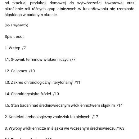
od tkackiej produkcji domowej do wytwórczości towarowej oraz
określenie roli różnych grup etnicznych w kształtowaniu się rzemiosła
śląskiego w badanym okresie.
(opis wydawcy)
Spis treści:
1. Wstęp /7
I.1. Słownik terminów włókienniczych /7
I.2. Cel pracy /10
I.3. Zakres chronologiczny i terytorialny /11
I.4. Charakterystyka źródeł /13
I.5. Stan badań nad średniowiecznym włókiennictwem śląskim /14
2. Kontekst archeologiczny znalezisk tekstylnych /17
3. Wyroby włókiennicze m śląsku we wczesnym średniowieczu /163