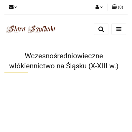
(
0
)
Zaloguj się
Zarejestruj się
Dodaj zgłoszenie
Zgody cookies
Wczesnośredniowieczne
włókiennictwo na Śląsku (X-XIII w.)