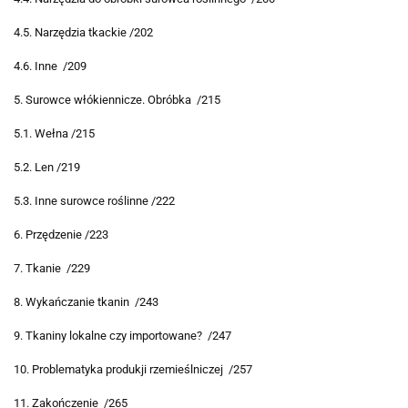
4.5. Narzędzia tkackie /202
4.6. Inne /209
5. Surowce włókiennicze. Obróbka /215
5.1. Wełna /215
5.2. Len /219
5.3. Inne surowce roślinne /222
6. Przędzenie /223
7. Tkanie /229
8. Wykańczanie tkanin /243
9. Tkaniny lokalne czy importowane? /247
10. Problematyka produkji rzemieślniczej /257
11. Zakończenie /265