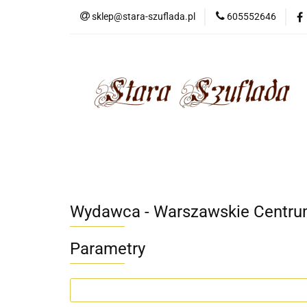
sklep@stara-szuflada.pl
605552646
NOWOŚCI
STA
Wszystkie kategorie
NOWO
Wydawca - Warszawskie Centr
Parametry