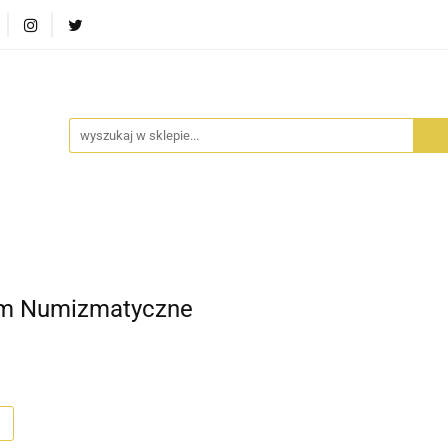
RA SZUFLADA
INFORTEDITION
TETRAGON
AVALO
ŚCI
STARA SZUFLADA
INFORTEDITION
TETRAGO
um Numizmatyczne