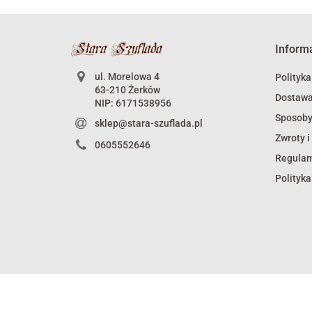
Inform
ul. Morelowa 4
Polityka
63-210 Żerków
Dostaw
NIP: 6171538956
Sposoby
sklep@stara-szuflada.pl
Zwroty i
0605552646
Regula
Polityka