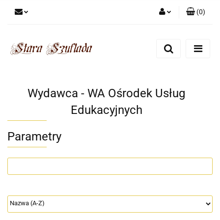
(
0
)
Zaloguj się
Zarejestruj się
Dodaj zgłoszenie
Zgody cookies
Wydawca - WA Ośrodek Usług
Edukacyjnych
Parametry