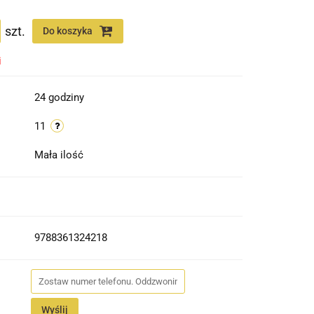
szt.
Do koszyka
i
24 godziny
11
Mała ilość
9788361324218
Wyślij