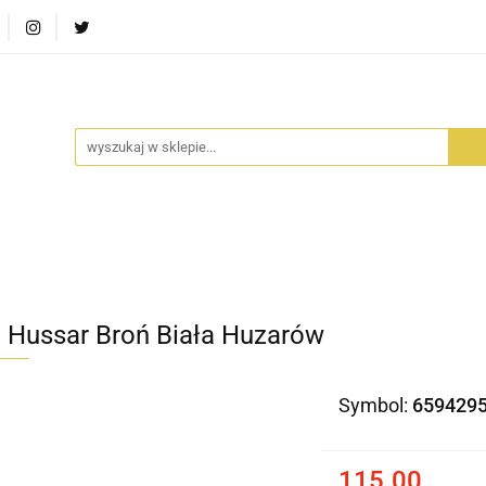
RA SZUFLADA
INFORTEDITION
TETRAGON
AVALO
ŚCI
STARA SZUFLADA
INFORTEDITION
TETRAGO
t Hussar Broń Biała Huzarów
Symbol:
659429
115.00