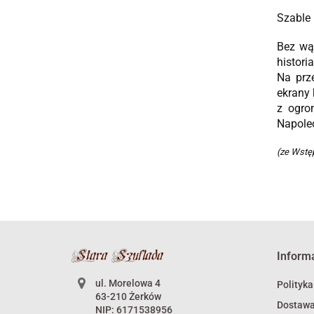
Szable 
Bez wąt
histori
Na prze
ekrany 
z ogro
Napole
(ze Wstę
Inform
ul. Morelowa 4
Polityka
63-210 Żerków
Dostaw
NIP: 6171538956