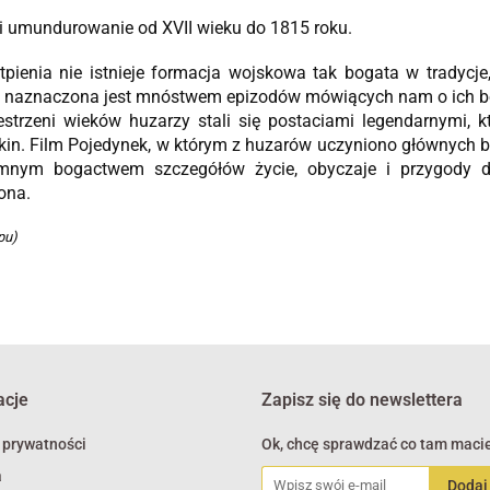
i umundurowanie od XVII wieku do 1815 roku.
pienia nie istnieje formacja wojskowa tak bogata w tradycje
a naznaczona jest mnóstwem epizodów mówiących nam o ich boh
strzeni wieków huzarzy stali się postaciami legendarnymi, 
kin.
Film Pojedynek, w którym z huzarów uczyniono głównych b
mnym bogactwem szczegółów życie, obyczaje i przygody 
ona.
pu)
acje
Zapisz się do newslettera
 prywatności
Ok, chcę sprawdzać co tam macie
a