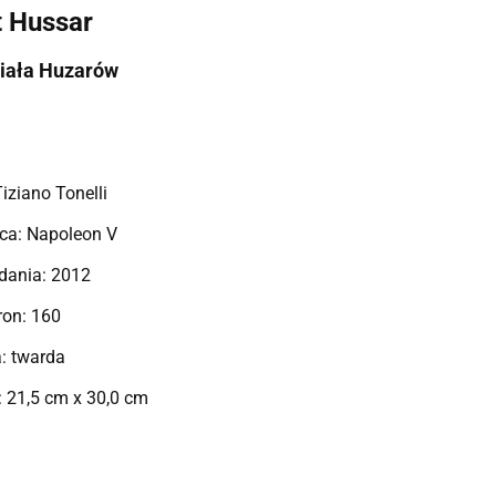
t Hussar
iała Huzarów
Tiziano Tonelli
a: Napoleon V
dania:
2012
tron: 160
: twarda
 21,5 cm x 30,0 cm