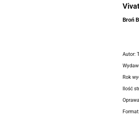
Viva
Broń B
Autor: 
Wydawc
Rok wy
Ilość s
Oprawa
Format: