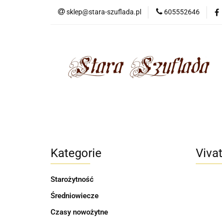
sklep@stara-szuflada.pl
605552646
NOWOŚCI
STA
Wszystkie kategorie
NOWO
Kategorie
Viva
Starożytność
Średniowiecze
Czasy nowożytne