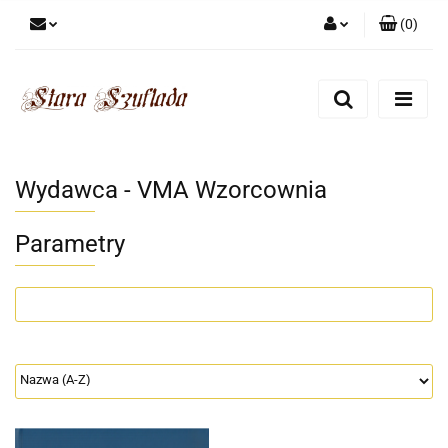
(
0
)
Zaloguj się
Zarejestruj się
Dodaj zgłoszenie
Zgody cookies
Wydawca - VMA Wzorcownia
Parametry