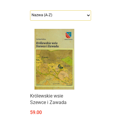
Produkt niedostępny
Królewskie wsie
Szewce i Zawada
59.00