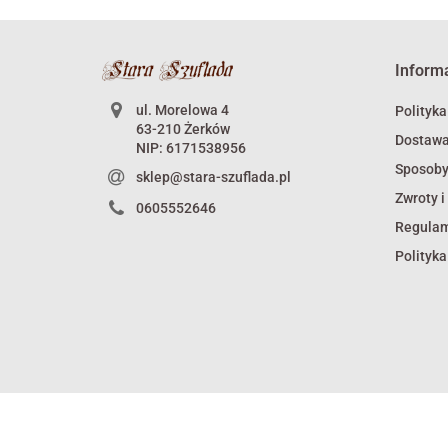
Inform
ul. Morelowa 4
Polityka
63-210 Żerków
Dostaw
NIP: 6171538956
Sposoby
sklep@stara-szuflada.pl
Zwroty i
0605552646
Regula
Polityka