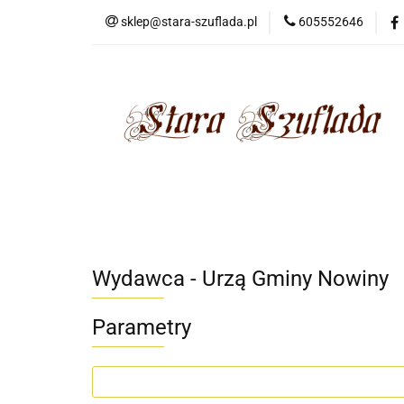
sklep@stara-szuflada.pl
605552646
NOWOŚCI
STA
Wszystkie kategorie
NOWO
Wydawca - Urzą Gminy Nowiny
Parametry