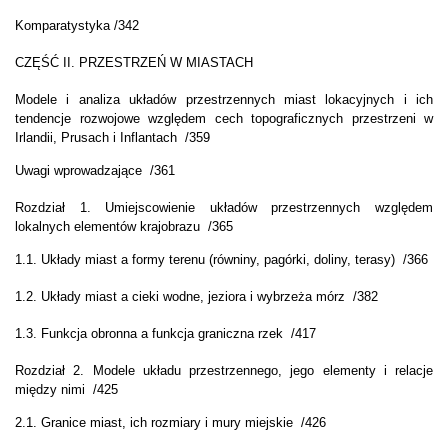
Komparatystyka /342
CZĘŚĆ II. PRZESTRZEŃ W MIASTACH
Modele i analiza układów przestrzennych miast lokacyjnych i ich
tendencje rozwojowe względem cech topograficznych przestrzeni w
Irlandii, Prusach i Inflantach /359
Uwagi wprowadzające /361
Rozdział 1. Umiejscowienie układów przestrzennych względem
lokalnych elementów krajobrazu /365
1.1. Układy miast a formy terenu (równiny, pagórki, doliny, terasy) /366
1.2. Układy miast a cieki wodne, jeziora i wybrzeża mórz /382
1.3. Funkcja obronna a funkcja graniczna rzek /417
Rozdział 2. Modele układu przestrzennego, jego elementy i relacje
między nimi /425
2.1. Granice miast, ich rozmiary i mury miejskie /426