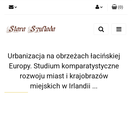
(
0
)
Zaloguj się
Zarejestruj się
Dodaj zgłoszenie
Zgody cookies
Urbanizacja na obrzeżach łacińskiej
Europy. Studium komparatystyczne
rozwoju miast i krajobrazów
miejskich w Irlandii ...