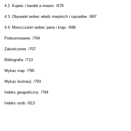
4.2. Kupiec i handel a miasto /679
4.3. Obywatel wobec władz miejskich i sąsiadów /687
4.4. Mieszczanin wobec pana i kraju /696
Podsumowanie /704
Zakończenie /707
Bibliografia /713
Wykaz map /790
Wykaz ilustracji /793
Indeks geograficzny /794
Indeks osób /813