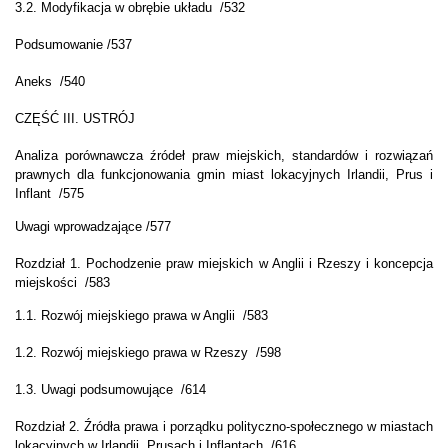
3.2. Modyfikacja w obrębie układu /532
Podsumowanie /537
Aneks /540
CZĘŚĆ III. USTRÓJ
Analiza porównawcza źródeł praw miejskich, standardów i rozwiązań
prawnych dla funkcjonowania gmin miast lokacyjnych Irlandii, Prus i
Inflant /575
Uwagi wprowadzające /577
Rozdział 1. Pochodzenie praw miejskich w Anglii i Rzeszy i koncepcja
miejskości /583
1.1. Rozwój miejskiego prawa w Anglii /583
1.2. Rozwój miejskiego prawa w Rzeszy /598
1.3. Uwagi podsumowujące /614
Rozdział 2. Źródła prawa i porządku polityczno-społecznego w miastach
lokacyjnych w Irlandii, Prusach i Inflantach /616