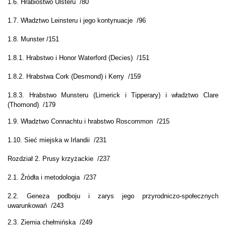
1.6. Hrabiostwo Ulsteru /80
1.7. Władztwo Leinsteru i jego kontynuacje /96
1.8. Munster /151
1.8.1. Hrabstwo i Honor Waterford (Decies) /151
1.8.2. Hrabstwa Cork (Desmond) i Kerry /159
1.8.3. Hrabstwo Munsteru (Limerick i Tipperary) i władztwo Clare
(Thomond) /179
1.9. Władztwo Connachtu i hrabstwo Roscommon /215
1.10. Sieć miejska w Irlandii /231
Rozdział 2. Prusy krzyżackie /237
2.1. Źródła i metodologia /237
2.2. Geneza podboju i zarys jego przyrodniczo-społecznych
uwarunkowań /243
2.3. Ziemia chełmińska /249