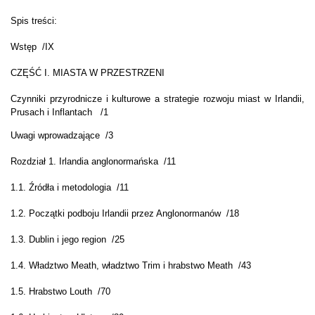
Spis treści:
Wstęp /IX
CZĘŚĆ I. MIASTA W PRZESTRZENI
Czynniki przyrodnicze i kulturowe a strategie rozwoju miast w Irlandii,
Prusach i Inflantach /1
Uwagi wprowadzające /3
Rozdział 1. Irlandia anglonormańska /11
1.1. Źródła i metodologia /11
1.2. Początki podboju Irlandii przez Anglonormanów /18
1.3. Dublin i jego region /25
1.4. Władztwo Meath, władztwo Trim i hrabstwo Meath /43
1.5. Hrabstwo Louth /70