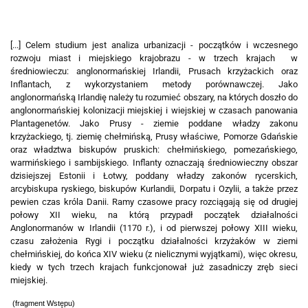
[...] Celem studium jest analiza urbanizacji - początków i wczesnego
rozwoju miast i miejskiego krajobrazu - w trzech krajach w
średniowieczu: anglonormańskiej Irlandii, Prusach krzyżackich oraz
Inflantach, z wykorzystaniem metody porównawczej. Jako
anglonormańską Irlandię należy tu rozumieć obszary, na których doszło do
anglonormańskiej kolonizacji miejskiej i wiejskiej w czasach panowania
Plantagenetów. Jako Prusy - ziemie poddane władzy zakonu
krzyżackiego, tj. ziemię chełmińską, Prusy właściwe, Pomorze Gdańskie
oraz władztwa biskupów pruskich: chełmińskiego, pomezańskiego,
warmińskiego i sambijskiego. Inflanty oznaczają średniowieczny obszar
dzisiejszej Estonii i Łotwy, poddany władzy zakonów rycerskich,
arcybiskupa ryskiego, biskupów Kurlandii, Dorpatu i Ozylii, a także przez
pewien czas króla Danii. Ramy czasowe pracy rozciągają się od drugiej
połowy XII wieku, na którą przypadł początek działalności
Anglonormanów w Irlandii (1170 r.), i od pierwszej połowy XIII wieku,
czasu założenia Rygi i początku działalności krzyżaków w ziemi
chełmińskiej, do końca XIV wieku (z nielicznymi wyjątkami), więc okresu,
kiedy w tych trzech krajach funkcjonował już zasadniczy zręb sieci
miejskiej.
(fragment Wstępu)