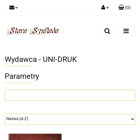
(
0
)
Zaloguj się
Zarejestruj się
Dodaj zgłoszenie
Zgody cookies
Wydawca - UNI-DRUK
Parametry