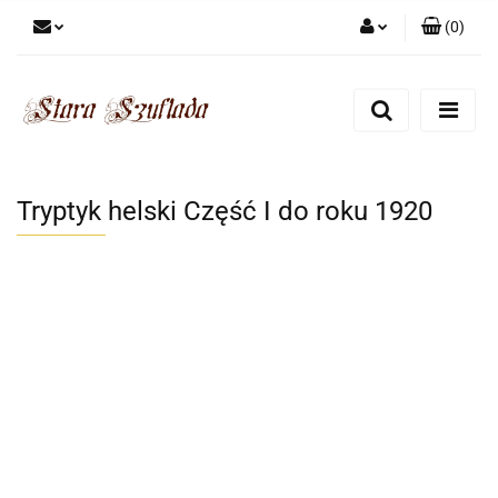
(
0
)
Zaloguj się
Zarejestruj się
Dodaj zgłoszenie
Zgody cookies
Tryptyk helski Część I do roku 1920