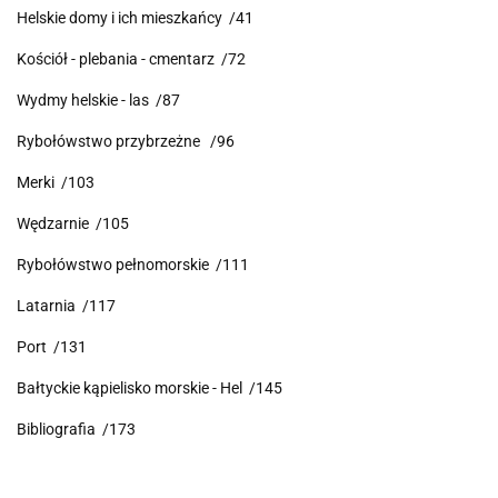
Helskie domy i ich mieszkańcy /41
Kościół - plebania - cmentarz /72
Wydmy helskie - las /87
Rybołówstwo przybrzeżne /96
Merki /103
Wędzarnie /105
Rybołówstwo pełnomorskie /111
Latarnia /117
Port /131
Bałtyckie kąpielisko morskie - Hel /145
Bibliografia /173