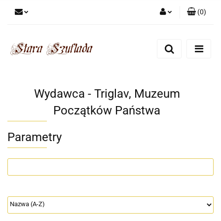
(
0
)
Zaloguj się
Zarejestruj się
Dodaj zgłoszenie
Zgody cookies
Wydawca - Triglav, Muzeum
Początków Państwa
Parametry