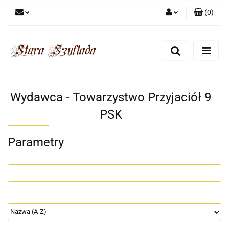
(
0
)
Zaloguj się
Zarejestruj się
Dodaj zgłoszenie
Zgody cookies
Wydawca - Towarzystwo Przyjaciół 9
PSK
Parametry