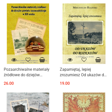
Pozaarchiwalne materiały
Zapamiętaj, lepiej
źródłowe do dziejów
zrozumiesz Od ukazów do
powiatu szczuczyńskiego
rozkazów nr 8358/III i nr 10
26.00
19.00
w XIX wieku
000