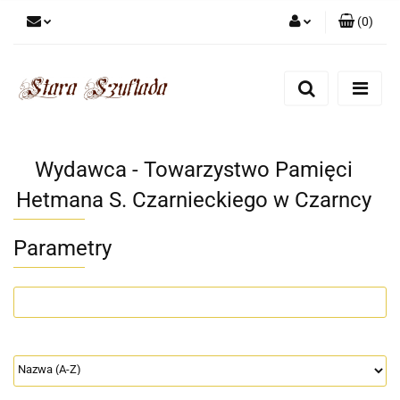
(
0
)
Zaloguj się
Zarejestruj się
Dodaj zgłoszenie
Zgody cookies
Wydawca - Towarzystwo Pamięci
Hetmana S. Czarnieckiego w Czarncy
Parametry