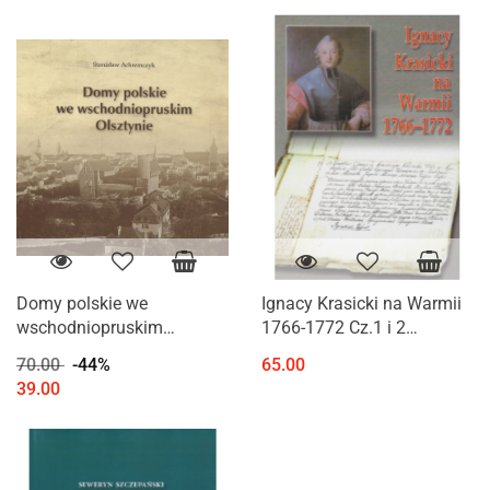
Domy polskie we
Ignacy Krasicki na Warmii
wschodniopruskim
1766-1772 Cz.1 i 2
Olsztynie
Przekazy źródłowe
70.00
-44%
65.00
39.00