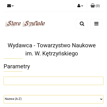
(
0
)
Zaloguj się
Zarejestruj się
Dodaj zgłoszenie
Zgody cookies
Wydawca - Towarzystwo Naukowe
im. W. Kętrzyńskiego
Parametry