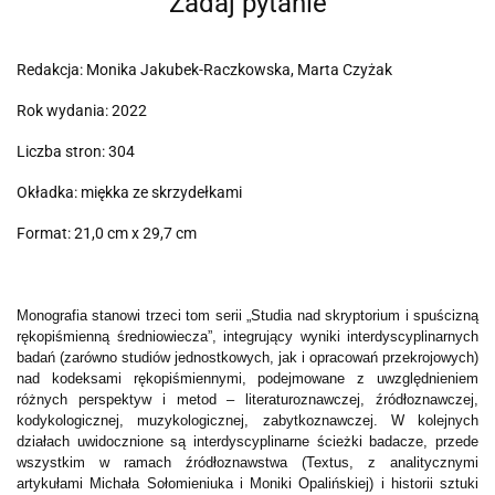
Zadaj pytanie
Redakcja: Monika Jakubek-Raczkowska, Marta Czyżak
Rok wydania: 2022
Liczba stron: 304
Okładka: miękka ze skrzydełkami
Format: 21,0 cm x 29,7 cm
Monografia stanowi trzeci tom serii „Studia nad skryptorium i spuścizną
rękopiśmienną średniowiecza”, integrujący wyniki interdyscyplinarnych
badań (zarówno studiów jednostkowych, jak i opracowań przekrojowych)
nad kodeksami rękopiśmiennymi, podejmowane z uwzględnieniem
różnych perspektyw i metod – literaturoznawczej, źródłoznawczej,
kodykologicznej, muzykologicznej, zabytkoznawczej. W kolejnych
działach uwidocznione są interdyscyplinarne ścieżki badacze, przede
wszystkim w ramach źródłoznawstwa (Textus, z analitycznymi
artykułami Michała Sołomieniuka i Moniki Opalińskiej) i historii sztuki