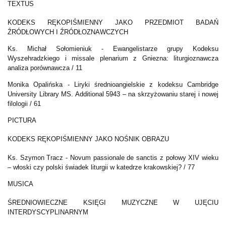
TEXTUS
KODEKS RĘKOPIŚMIENNY JAKO PRZEDMIOT BADAŃ
ŹRÓDŁOWYCH I ŹRÓDŁOZNAWCZYCH
Ks. Michał Sołomieniuk -
Ewangelistarze grupy Kodeksu
Wyszehradzkiego i missale plenarium z Gniezna: liturgioznawcza
analiza porównawcza / 11
Monika Opalińska -
Liryki średnioangielskie z kodeksu Cambridge
University Library MS. Additional 5943 – na skrzyżowaniu starej i nowej
filologii / 61
PICTURA
KODEKS RĘKOPIŚMIENNY JAKO NOŚNIK OBRAZU
Ks. Szymon Tracz -
Novum passionale de sanctis z połowy XIV wieku
– włoski czy polski świadek liturgii w katedrze krakowskiej? / 77
MUSICA
ŚREDNIOWIECZNE KSIĘGI MUZYCZNE W UJĘCIU
INTERDYSCYPLINARNYM