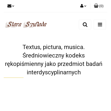
(
0
)
Zaloguj się
Zarejestruj się
Dodaj zgłoszenie
Zgody cookies
Textus, pictura, musica.
Średniowieczny kodeks
rękopiśmienny jako przedmiot badań
interdyscyplinarnych