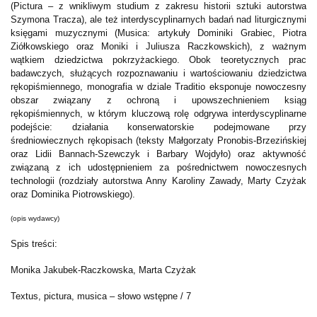
(Pictura – z wnikliwym studium z zakresu historii sztuki autorstwa
Szymona Tracza), ale też interdyscyplinarnych badań nad liturgicznymi
księgami muzycznymi (Musica: artykuły Dominiki Grabiec, Piotra
Ziółkowskiego oraz Moniki i Juliusza Raczkowskich), z ważnym
wątkiem dziedzictwa pokrzyżackiego. Obok teoretycznych prac
badawczych, służących rozpoznawaniu i wartościowaniu dziedzictwa
rękopiśmiennego, monografia w dziale Traditio eksponuje nowoczesny
obszar związany z ochroną i upowszechnieniem ksiąg
rękopiśmiennych, w którym kluczową rolę odgrywa interdyscyplinarne
podejście: działania konserwatorskie podejmowane przy
średniowiecznych rękopisach (teksty Małgorzaty Pronobis-Brzezińskiej
oraz Lidii Bannach-Szewczyk i Barbary Wojdyło) oraz aktywność
związaną z ich udostępnieniem za pośrednictwem nowoczesnych
technologii (rozdziały autorstwa Anny Karoliny Zawady, Marty Czyżak
oraz Dominika Piotrowskiego).
(opis wydawcy)
Spis treści:
Monika Jakubek-Raczkowska, Marta Czyżak
Textus, pictura, musica – słowo wstępne / 7