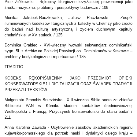
Piotr Ziółkowski -
Rękopisy liturgiczne krzyżackiej proweniencji jako
źródła muzyczne: problemy i perspektywy badawcze / 109
Monika Jakubek-Raczkowska, Juliusz Raczkowski -
Zespół
iluminowanych kodeksów liturgicznych z katedry w Chełmży jako źródło
do badań nad kulturą artystyczną i życiem duchowym kapituły
chełmińskiej w XV stuleciu / 125
Dominika Grabiec -
XVI-wieczny lwowski sekwencjarz dominikański
sygn. 5L z Archiwum Polskiej Prowincji oo. Dominikanów w Krakowie –
problemy kodykologiczne i repertuarowe / 185
TRADITIO
KODEKS RĘKOPIŚMIENNY JAKO PRZEDMIOT OPIEKI
KONSERWATORSKIEJ I DIGITALIZACJI ORAZ ŚWIADEK TRADYCJI
PRZEKAZU TEKSTÓW
Małgorzata Pronobis-Brzezińska -
XIII-wieczna Biblia sacra ze zbiorów
Biblioteki PAN w Kórniku śladem kontaktów średniowiecznej
Wielkopolski z Francją. Przyczynek konserwatorski do stanu badań /
211
Anna Karolina Zawada - Ucyfrowienie zasobów akademickich regionu
kujawsko-pomorskiego dla potrzeb nauki i dydaktyki całego kraju –