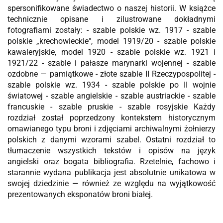
spersonifikowane świadectwo o naszej historii. W książce
technicznie opisane i zilustrowane dokładnymi
fotografiami zostały: - szable polskie wz. 1917 - szable
polskie „krechowieckie", model 1919/20 - szable polskie
kawaleryjskie, model 1920 - szable polskie wz. 1921 i
1921/22 - szable i pałasze marynarki wojennej - szable
ozdobne — pamiątkowe - złote szable II Rzeczypospolitej -
szable polskie wz. 1934 - szable polskie po II wojnie
światowej - szable angielskie - szable austriackie - szable
francuskie - szable pruskie - szable rosyjskie Każdy
rozdział został poprzedzony kontekstem historycznym
omawianego typu broni i zdjęciami archiwalnymi żołnierzy
polskich z danymi wzorami szabel. Ostatni rozdział to
tłumaczenie wszystkich tekstów i opisów na język
angielski oraz bogata bibliografia. Rzetelnie, fachowo i
starannie wydana publikacja jest absolutnie unikatowa w
swojej dziedzinie — również ze względu na wyjątkowość
prezentowanych eksponatów broni białej.