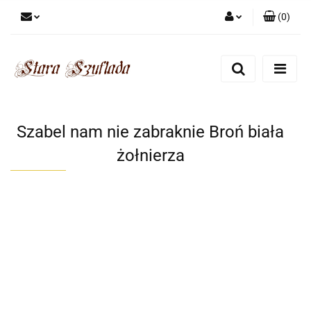
(
0
)
Zaloguj się
Zarejestruj się
Dodaj zgłoszenie
Zgody cookies
Szabel nam nie zabraknie Broń biała
żołnierza