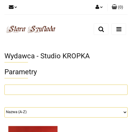
(
0
)
Zaloguj się
Zarejestruj się
Dodaj zgłoszenie
Zgody cookies
Wydawca - Studio KROPKA
Parametry