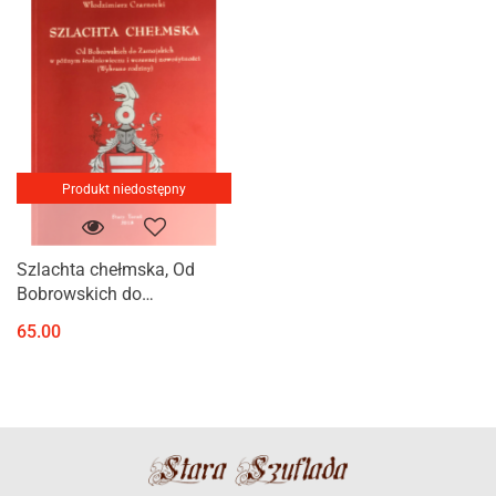
Produkt niedostępny
Szlachta chełmska, Od
Bobrowskich do
Zamojskich w późnym
65.00
średniowieczu i wczesnej
nowożytności (Wybrane
rodziny)