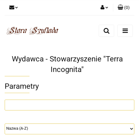
(
0
)
Zaloguj się
Zarejestruj się
Dodaj zgłoszenie
Zgody cookies
Wydawca - Stowarzyszenie "Terra
Incognita"
Parametry