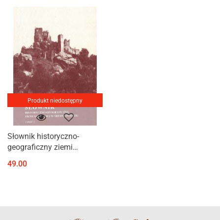
Produkt niedostępny
Słownik historyczno-
geograficzny ziemi
sanockiej w średniowieczu.
49.00
Część 2 (J-N)