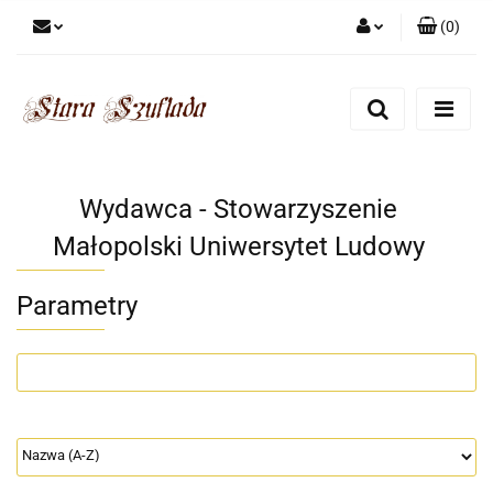
(
0
)
Zaloguj się
Zarejestruj się
Dodaj zgłoszenie
Zgody cookies
Wydawca - Stowarzyszenie
Małopolski Uniwersytet Ludowy
Parametry