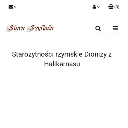
(
0
)
Zaloguj się
Zarejestruj się
Dodaj zgłoszenie
Zgody cookies
Starożytności rzymskie Dionizy z
Halikarnasu