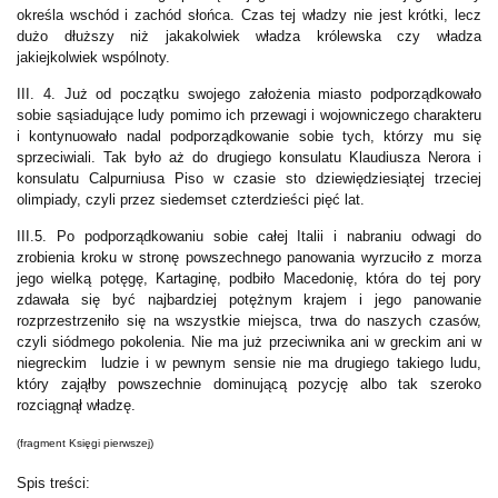
określa wschód i zachód słońca. Czas tej władzy nie jest krótki, lecz
dużo dłuższy niż jakakolwiek władza królewska czy władza
jakiejkolwiek wspólnoty.
III. 4. Już od początku swojego założenia miasto podporządkowało
sobie sąsiadujące ludy pomimo ich przewagi i wojowniczego charakteru
i kontynuowało nadal podporządkowanie sobie tych, którzy mu się
sprzeciwiali. Tak było aż do drugiego konsulatu Klaudiusza Nerora i
konsulatu Calpurniusa Piso w czasie sto dziewiędziesiątej trzeciej
olimpiady, czyli przez siedemset czterdzieści pięć lat.
III.5. Po podporządkowaniu sobie całej Italii i nabraniu odwagi do
zrobienia kroku w stronę powszechnego panowania wyrzuciło z morza
jego wielką potęgę, Kartaginę, podbiło Macedonię, która do tej pory
zdawała się być najbardziej potężnym krajem i jego panowanie
rozprzestrzeniło się na wszystkie miejsca, trwa do naszych czasów,
czyli siódmego pokolenia. Nie ma już przeciwnika ani w greckim ani w
niegreckim ludzie i w pewnym sensie nie ma drugiego takiego ludu,
który zająłby powszechnie dominującą pozycję albo tak szeroko
rozciągnął władzę.
(fragment Księgi pierwszej)
Spis treści: