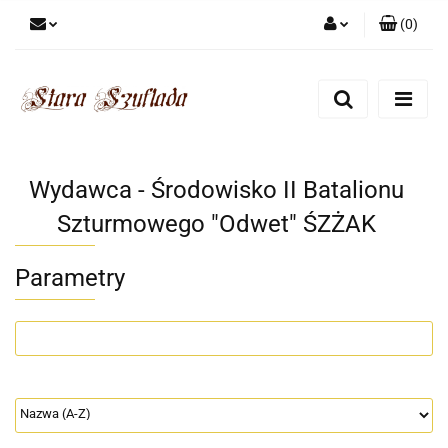
(
0
)
Zaloguj się
Zarejestruj się
Dodaj zgłoszenie
Zgody cookies
Wydawca - Środowisko II Batalionu
Szturmowego "Odwet" ŚZŻAK
Parametry