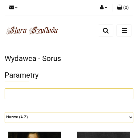
(
0
)
Zaloguj się
Zarejestruj się
Dodaj zgłoszenie
Zgody cookies
Wydawca - Sorus
Parametry