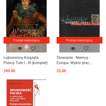
Produkt niedostępny
Produkt niedostępny
Lubomirscy Książęta
Słowianie - Niemcy -
Polscy Tom I - III (komplet)
Europa. Wybór prac.
Herbert Ludat
249.00
22.00