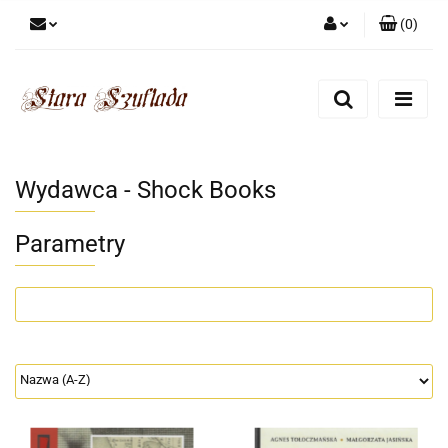
(
0
)
Zaloguj się
Zarejestruj się
Dodaj zgłoszenie
Zgody cookies
Wydawca - Shock Books
Parametry