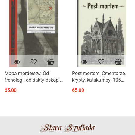
Mapa morderstw. Od
Post mortem. Cmentarze,
frenologii do daktyloskopii.
krypty, katakumby. 105
Powrót na miejsce zbrodni
nekroatrakcji, które musisz
65.00
65.00
1811 - 1911
zobaczyć przed śmiercią