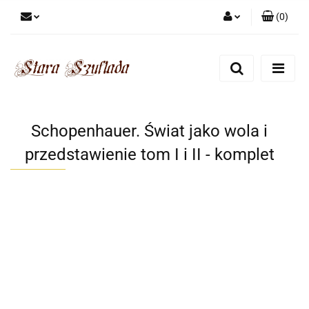
(
0
)
Zaloguj się
Zarejestruj się
Dodaj zgłoszenie
Zgody cookies
Schopenhauer. Świat jako wola i
przedstawienie tom I i II - komplet