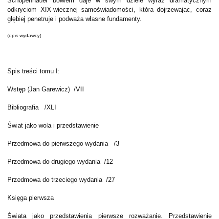
Schopenhauer bowiem daje w swym dziele wyraz dramatycznym
odkryciom XIX-wiecznej samoświadomości, która dojrzewając, coraz
głębiej penetruje i podważa własne fundamenty.
(opis wydawcy)
Spis treści tomu I:
Wstęp (Jan Garewicz) /VII
Bibliografia /XLI
Świat jako wola i przedstawienie
Przedmowa do pierwszego wydania /3
Przedmowa do drugiego wydania /12
Przedmowa do trzeciego wydania /27
Księga pierwsza
Świata jako przedstawienia pierwsze rozważanie. Przedstawienie