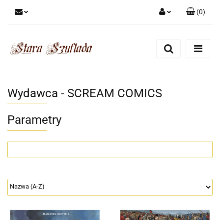
(
0
)
Zaloguj się
Zarejestruj się
Dodaj zgłoszenie
Zgody cookies
Wydawca - SCREAM COMICS
Parametry