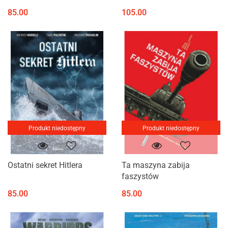
Tiger I Ausf.E
85.00
105.00
Produkt niedostępny
Produkt niedostępny
Ostatni sekret Hitlera
Ta maszyna zabija
faszystów
85.00
85.00