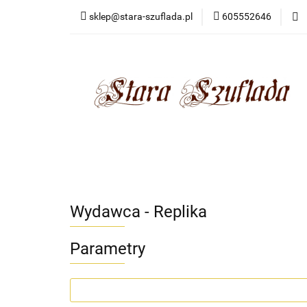
sklep@stara-szuflada.pl
605552646
NOWOŚCI
STA
Wszystkie kategorie
NOWO
Wydawca - Replika
Parametry