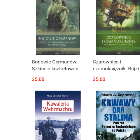
Bogowie Germanów.
Czarownica i
Szkice o kształtowaniu
czarnoksiężnik. Bajki,
się religii
legendy, podania
35.00
35.00
skandynawskiej
ludowe