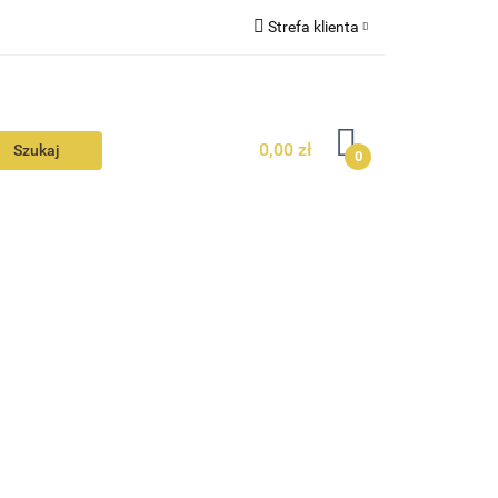
Strefa klienta
N
KONTAKT
Zaloguj się
Zarejestruj się
0,00 zł
Dodaj zgłoszenie
0
Zgody cookies
N
AVALON
KONTAKT