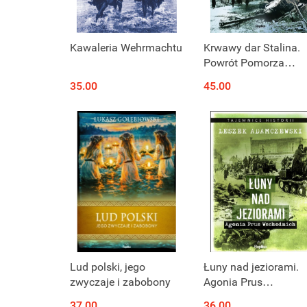
Kawaleria Wehrmachtu
Krwawy dar Stalina.
Powrót Pomorza
Zachodniego do Pols
35.00
45.00
Lud polski, jego
Łuny nad jeziorami.
zwyczaje i zabobony
Agonia Prus
Wschodnich
37.00
36.00