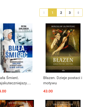
1
2
3
iała Śmierć.
Błazen. Dzieje postaci i
ajskuteczniejszy
motywu
ajper w historii
4.00
43.00
ojen – Simö Häyhä