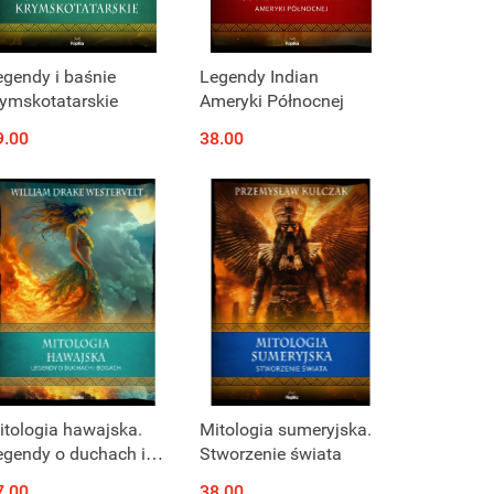
egendy i baśnie
Legendy Indian
rymskotatarskie
Ameryki Północnej
9.00
38.00
itologia hawajska.
Mitologia sumeryjska.
egendy o duchach i
Stworzenie świata
ogach
7.00
38.00