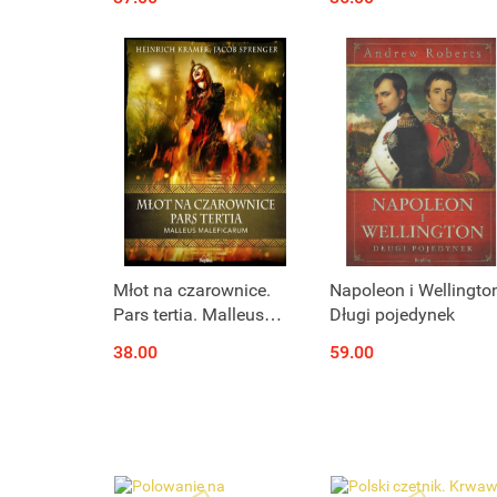
Młot na czarownice.
Napoleon i Wellingto
Pars tertia. Malleus
Długi pojedynek
Maleficarum. Część
38.00
59.00
dotycząca
postępowania zarówno
w sądach
kościelnych...