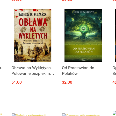
n.
Obława na Wyklętych.
Od Prasłowian do
O
Polowanie bezpieki na
Polaków
B
Żołnierzy Niezłomnych
51.00
32.00
4