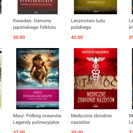
Kwaidan. Demony
Lecznictwo ludu
L
japońskiego folkloru
polskiego
k
ki
30.00
42.00
3
Maui. Półbóg oceanów.
Medyczne zbrodnie
M
Legendy polinezyjskie
nazistów
L
b
37.00
35.00
3