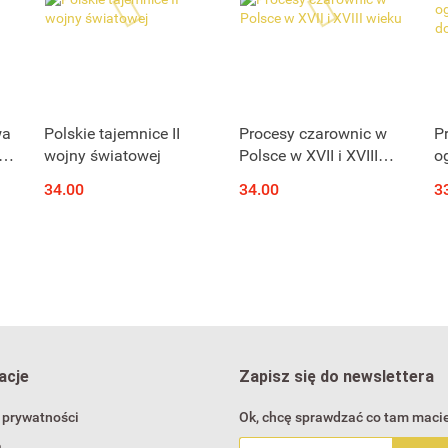
wa
Polskie tajemnice II
Procesy czarownic w
P
3-
wojny światowej
Polsce w XVII i XVIII
og
wieku
n
34.00
34.00
3
acje
Zapisz się do newslettera
 prywatności
Ok, chcę sprawdzać co tam macie
a