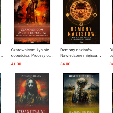
Czarownicom żyć nie
Demony nazistów.
D
dopuścisz. Procesy o
Nawiedzone miejsca i
po
czary w Polsce w XVII-
okultyzm III Rzeszy
41.00
34.00
3
XVIII wieku