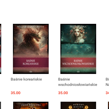
Baśnie koreańskie
Baśnie
B
wschodniosłowiańskie
N
sn
35.00
35.00
3
w