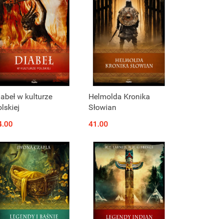
iabeł w kulturze
Helmolda Kronika
lskiej
Słowian
4.00
41.00