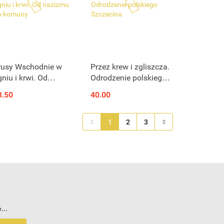
rusy Wschodnie w
Przez krew i zgliszcza.
niu i krwi. Od
Odrodzenie polskiego
azizmu do komuny
Szczecina
3.50
40.00
1
2
3
...