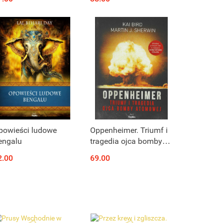
powieści ludowe
Oppenheimer. Triumf i
engalu
tragedia ojca bomby
atomowej
2.00
69.00